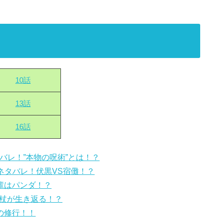
10話
13話
16話
タバレ！”本物の呪術”とは！？
」ネタバレ！伏黒VS宿儺！？
先輩はパンダ！？
虎杖が生き返る！？
の修行！！