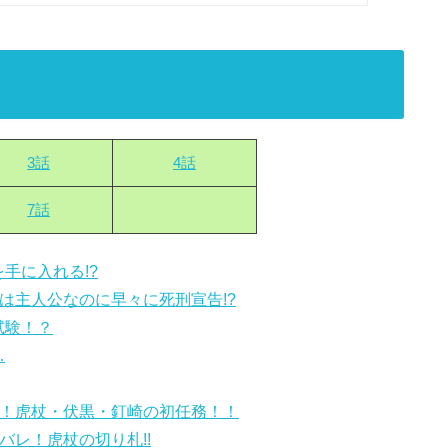
3話
4話
7話
手に入れる!?
仁は主人公なのに早々に死刑宣告!?
試験！？
…
レ！虎杖・伏黒・釘崎の初任務！！
バレ！虎杖の切り札!!