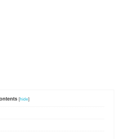
ontents
[
hide
]