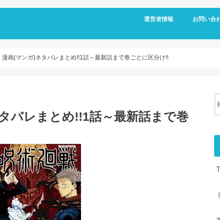
運営者情報
お問い合
漫画(マンガ)ネタバレまとめ!!1話～最新話まで巻ごとに区分け!!
タバレまとめ!!1話～最新話まで巻