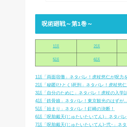
呪術廻戦～第1巻～
1話
2話
5話
6話
1話「両面宿儺」ネタバレ！虎杖悠仁が呪力を
2話「秘匿(ひとく)死刑」ネタバレ！虎杖悠
3話「自分のために」ネタバレ！虎杖の入学
4話「鉄骨娘」ネタバレ！東京観光のはずが
5話「始まり」ネタバレ！釘崎の決断！
6話「呪胎戴天(じゅたいたいてん)」ネタバ
7話「呪胎戴天(じゅたいたいてん)ｰ弐ｰ」ネタ