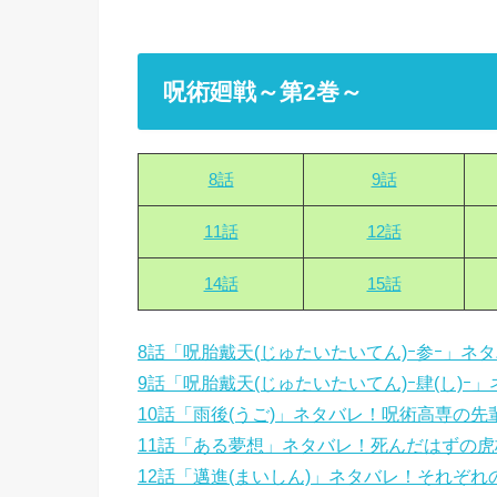
呪術廻戦～第2巻～
8話
9話
11話
12話
14話
15話
8話「呪胎戴天(じゅたいたいてん)ｰ参ｰ」ネ
9話「呪胎戴天(じゅたいたいてん)ｰ肆(し)ｰ
10話「雨後(うご)」ネタバレ！呪術高専の
11話「ある夢想」ネタバレ！死んだはずの
12話「邁進(まいしん)」ネタバレ！それぞれ