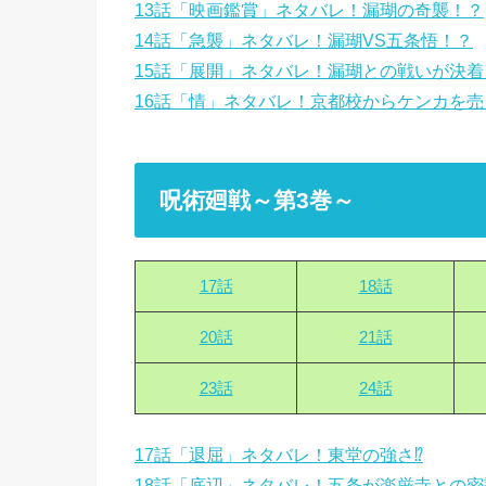
13話「映画鑑賞」ネタバレ！漏瑚の奇襲！？
14話「急襲」ネタバレ！漏瑚VS五条悟！？
15話「展開」ネタバレ！漏瑚との戦いが決着
16話「情」ネタバレ！京都校からケンカを
呪術廻戦～第3巻～
17話
18話
20話
21話
23話
24話
17話「退屈」ネタバレ！東堂の強さ⁉
18話「底辺」ネタバレ！五条が楽厳寺との密