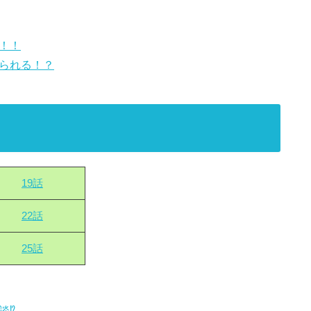
！！
売られる！？
19話
22話
25話
談⁉