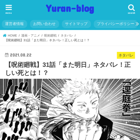
Yuran-blog
menu
search
運営者情報
お問い合わせ
サイトマップ
プライバシーポリシー
HOME
漫画・アニメ
呪術廻戦
ネタバレ
【呪術廻戦】31話「また明日」ネタバレ！正しい死とは！？
2021.08.22
ネタバレ
【呪術廻戦】31話「また明日」ネタバレ！正
しい死とは！？