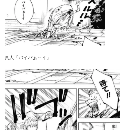
真人「バイバぁ～イ」