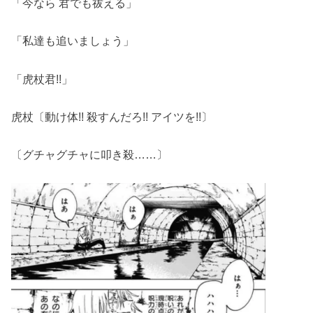
「今なら 君でも祓える」
「私達も追いましょう」
「虎杖君!!」
虎杖〔動け体!! 殺すんだろ!! アイツを!!〕
〔グチャグチャに叩き殺……〕