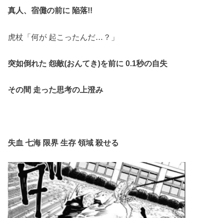
真人、宿儺の前に 陥落!!
虎杖「何が 起こったんだ…？」
突如倒れた 怨敵(おんてき)を前に 0.1秒の自失
その間 走った思考の上澄み
失血 七海 限界 生存 領域 殺せる