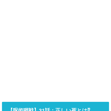
【呪術廻戦】31
話
：正しい死とは⁉