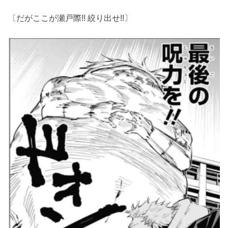
〔だがここが瀬戸際!! 絞り出せ!!〕