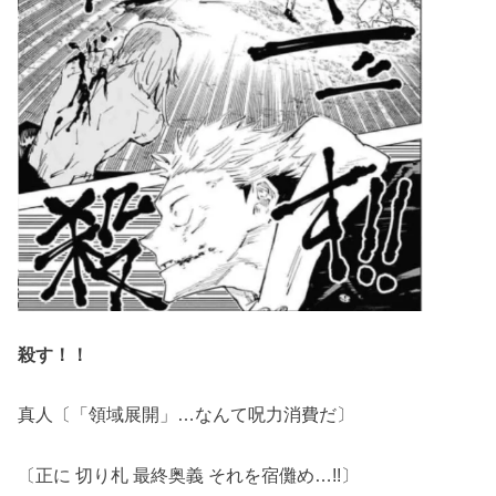
殺す！！
真人〔「領域展開」…なんて呪力消費だ〕
〔正に 切り札 最終奥義 それを宿儺め…!!〕