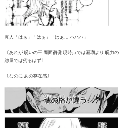
真人「はぁ」「はぁ」「はぁ… ハハハ」
〔あれが 呪いの王 両面宿儺 現時点では漏瑚より 呪力の
総量では劣るはず〕
〔なのに あの存在感〕