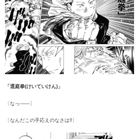
「逕庭拳(けいていけん)」
〔なっ――〕
〔なんだこの手応えのなさは!!〕