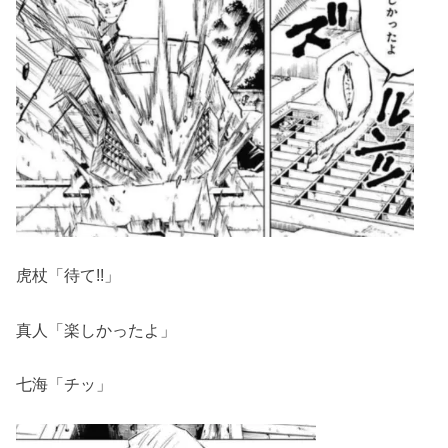
虎杖「待て!!」
真人「楽しかったよ」
七海「チッ」