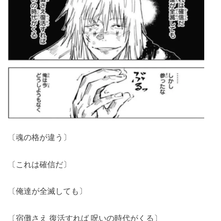
〔魂の格が違う〕
〔これは確信だ〕
〔俺達が全滅しても〕
〔宿儺さえ 復活すれば 呪いの時代がくる〕