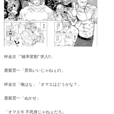
秤金次「”確率変動” 突入!!」
鹿紫雲一「景気いいじゃねぇの」
秤金次「俺はな」「オマエはどうかな？」
鹿紫雲一「ぬかせ」
「オマエ今 不死身じゃねぇだろ」