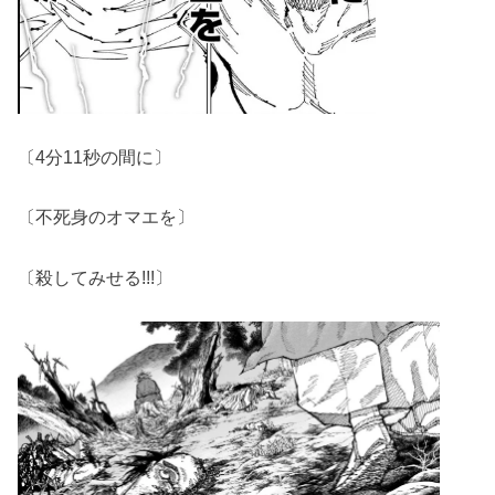
〔4分11秒の間に〕
〔不死身のオマエを〕
〔殺してみせる!!!〕