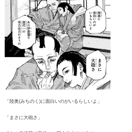
「陸奥(みちのく)に面白いのがいるらしいよ」
「まさに大砲さ」