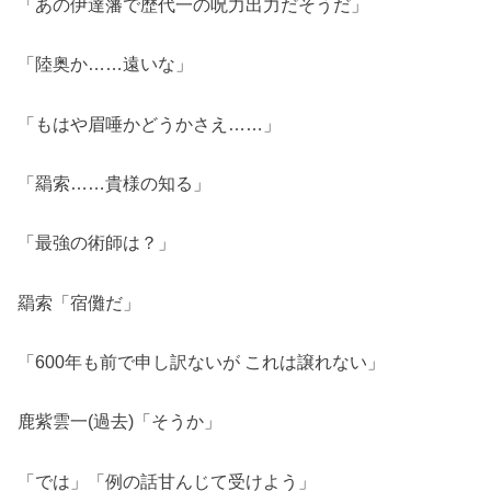
「あの伊達藩で歴代一の呪力出力だそうだ」
「陸奥か……遠いな」
「もはや眉唾かどうかさえ……」
「羂索……貴様の知る」
「最強の術師は？」
羂索「宿儺だ」
「600年も前で申し訳ないが これは譲れない」
鹿紫雲一(過去)「そうか」
「では」「例の話甘んじて受けよう」