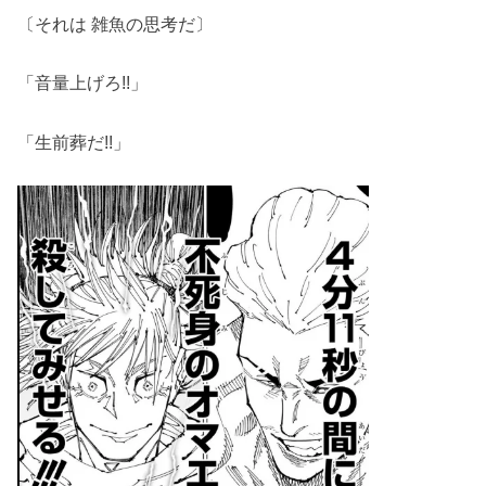
〔それは 雑魚の思考だ〕
「音量上げろ!!」
「生前葬だ!!」