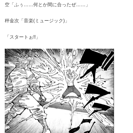
空「ふぅ……何とか間に合ったぜ……」
秤金次「音楽(ミュージック)」
「スタートぉ!!」