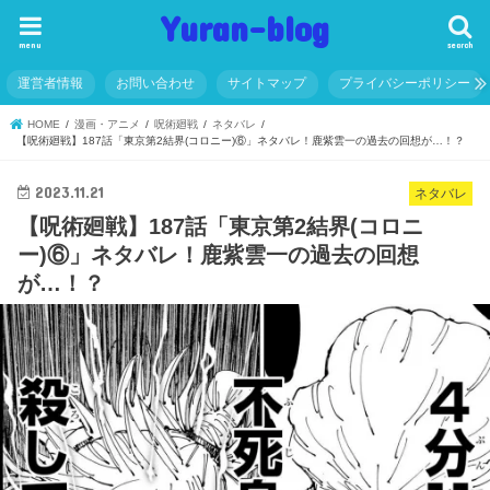
Yuran-blog
menu
search
運営者情報
お問い合わせ
サイトマップ
プライバシーポリシー
HOME
漫画・アニメ
呪術廻戦
ネタバレ
【呪術廻戦】187話「東京第2結界(コロニー)⑥」ネタバレ！鹿紫雲一の過去の回想が…！？
2023.11.21
ネタバレ
【呪術廻戦】187話「東京第2結界(コロニ
ー)⑥」ネタバレ！鹿紫雲一の過去の回想
が…！？