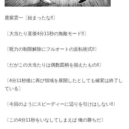
鹿紫雲一〔始まったな!!〕
〔大当たり直後4分11秒の無敵モード!!〕
〔呪力の制限解除にフルオートの反転術式!!〕
〔だがこの大当たりは偶数図柄を揃えたもの!!〕
〔4分11秒後に再び領域を展開したとしても確変は終了し
ている〕
〔今回のようにスピーディーに辺りを引けはしない!!〕
〔この4分11秒をいなしてしまえば 俺の勝ちだ〕