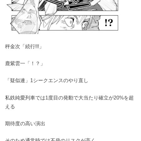
秤金次「続行!!!」
鹿紫雲一「！？」
「疑似連」1シークエンスのやり直し
私鉄純愛列車では1度目の発動で大当たり確立が20%を超
える
期待度の高い演出
そのため通常時では不発のリスクが高く