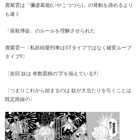
鹿紫雲は「彌虚葛籠(いやこつづら)」の発動を諦めるより
も速く
「座殺博徒」のルールを理解させられた
鹿紫雲一〔私鉄純愛列車はSTタイプではなく確変ループ
タイプ!!〕
〔前回 奴は 奇数図柄の”3”を揃えている!!〕
〔つまりこれから始まるのは 奴が大当たりを引くことは
既定路線の〕