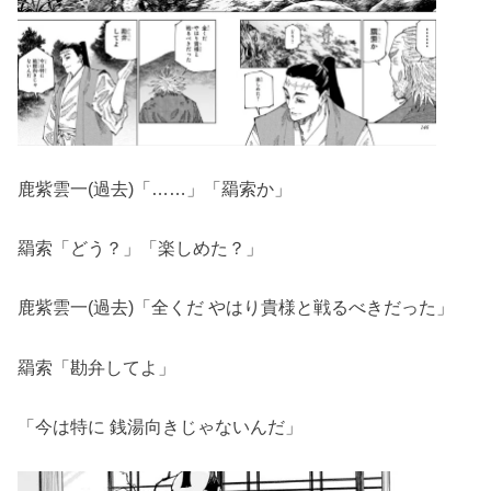
鹿紫雲一(過去)「……」「羂索か」
羂索「どう？」「楽しめた？」
鹿紫雲一(過去)「全くだ やはり貴様と戦るべきだった」
羂索「勘弁してよ」
「今は特に 銭湯向きじゃないんだ」