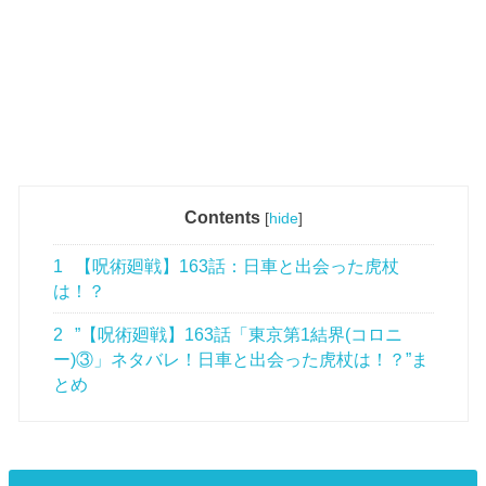
Contents
[
hide
]
1
【呪術廻戦】163話：日車と出会った虎杖
は！？
2
”【呪術廻戦】163話「東京第1結界(コロニ
ー)③」ネタバレ！日車と出会った虎杖は！？”ま
とめ