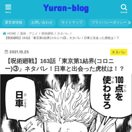
Yuran-blog
menu
search
運営者情報
お問い合わせ
サイトマップ
プライバシーポリシー
HOME
漫画・アニメ
呪術廻戦
ネタバレ
【呪術廻戦】163話「東京第1結界(コロニー)③」ネタバレ！日車と出会った虎杖は！？
2021.10.25
ネタバレ
【呪術廻戦】163話「東京第1結界(コロニ
ー)③」ネタバレ！日車と出会った虎杖は！？