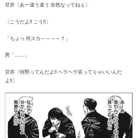
甘井〔あー違う違う 全然なってねぇ〕
〔こうだよ!! こう!!〕
「ちょっ 何スカ～～～～？」
男「……」
甘井〔何黙ってんだよ!! ヘラヘラ笑ってりゃいいんだ
よ!!〕