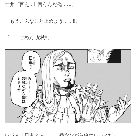
甘井〔言え…!! 言うんだ俺……〕
〔もうこんなこと止めよう……!!〕
「……ごめん 虎杖!!」
レジィ「日車？ あー……残念ながら俺はレジィだ」