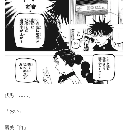
伏黒「……」
「おい」
麗美「何」