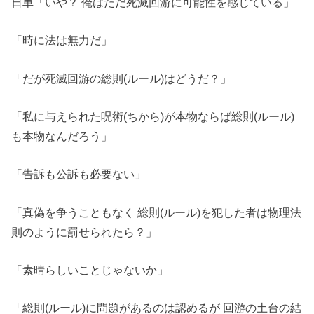
日車「いや？ 俺はただ死滅回游に可能性を感じている」
「時に法は無力だ」
「だが死滅回游の総則(ルール)はどうだ？」
「私に与えられた呪術(ちから)が本物ならば総則(ルール)
も本物なんだろう」
「告訴も公訴も必要ない」
「真偽を争うこともなく 総則(ルール)を犯した者は物理法
則のように罰せられたら？」
「素晴らしいことじゃないか」
「総則(ルール)に問題があるのは認めるが 回游の土台の結