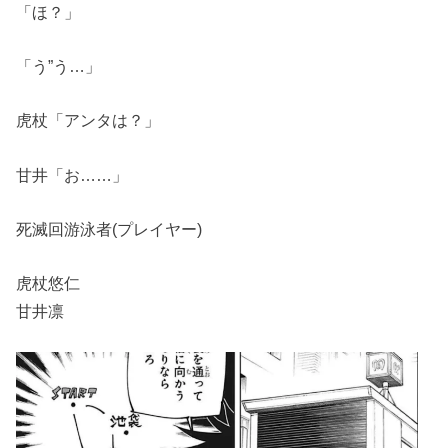
「ほ？」
「う”う…」
虎杖「アンタは？」
甘井「お……」
死滅回游泳者(プレイヤー)
虎杖悠仁
甘井凛