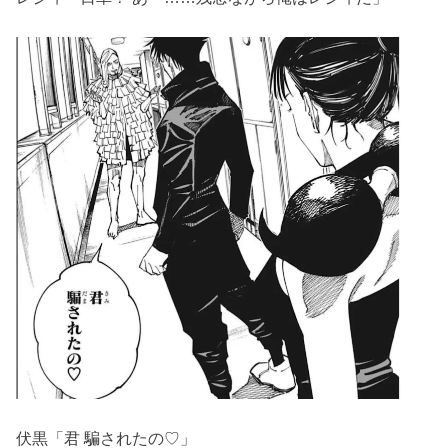
伏黒「君 騙されたの♡」