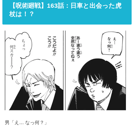
【呪術廻戦】163話：日車と出会った虎
杖は！？
男「え… なっ何？」