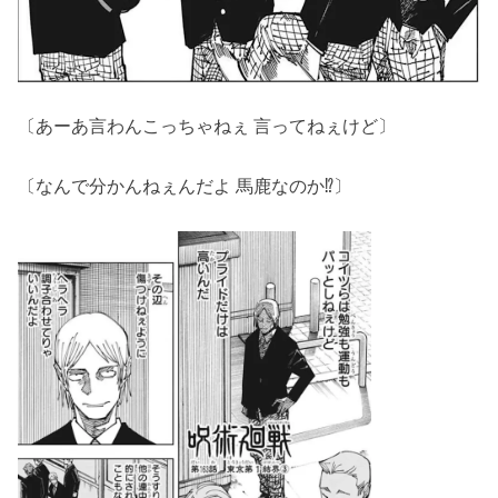
〔あーあ言わんこっちゃねぇ 言ってねぇけど〕
〔なんで分かんねぇんだよ 馬鹿なのか⁉〕