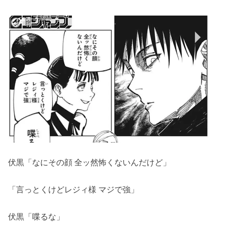
伏黒「なにその顔 全ッ然怖くないんだけど」
「言っとくけどレジィ様 マジで強」
伏黒「喋るな」