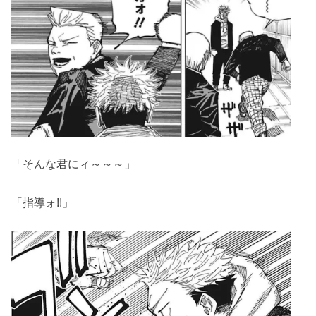
「そんな君にィ～～～」
「指導ォ!!」