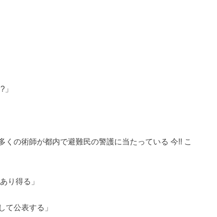
?」
多くの術師が都内で避難民の警護に当たっている 今!! こ
もあり得る」
して公表する」