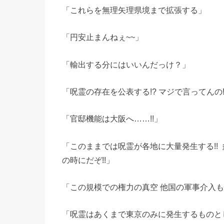
「これらを無理矢理県境まで拡張する」
「円安止まんねぇ~~」
「輸出する分にはいいんだっけ？」
「呪霊の存在を公表する!? マジで言ってんの!
「官邸機能は大阪へ……!!」
「このままでは呪霊が各地に大量発生する!! 
の時にだぞ!!」
「この規模での権力の真空 他国の軍事介入
「呪霊はあくまで東京のみに発生するものと