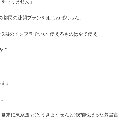
万を下りません」
人の都民の疎開プランを組まねばならん」
最低限のインフラでいい 使えるものは全て使え」
!?」
しょ」
さ」
 幕末に東京遷都(とうきょうせんと)候補地だった薨星宮