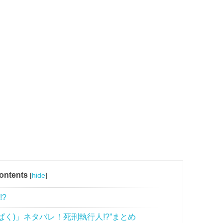
ontents
[
hide
]
?
ぱく)」ネタバレ！死刑執行人!?”まとめ