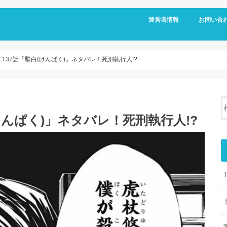
運営者情報
お問い合
137話「堅白(けんぱく)」ネタバレ！死刑執行人!?
けんぱく)」ネタバレ！死刑執行人!?