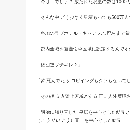
「今は…でしょ？ 放たれた呪霊の数は1000
「そんな中 どう少なく見積もっても500万
「各地のラブホテル・キャンプ地 廃村まで
「都内全域を避難命令区域に設定するんですか
「経団連ブチギレ？」
「皆 死んでたら ロビイングもクソもないで
「その後 立入禁止区域とする 正に人外魔境
「明治に張り直した 皇居を中心とした結界と
（
こうせいぐう
）直上を中心とした結界」