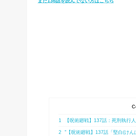
まだ136話を読んでない方はこちら
C
1
【呪術廻戦】137話：死刑執行人!
2
”【呪術廻戦】137話「堅白(けん