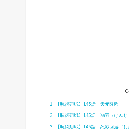
C
1
【呪術廻戦】145話：天元降臨
2
【呪術廻戦】145話：羂索（けん
3
【呪術廻戦】145話：死滅回游（