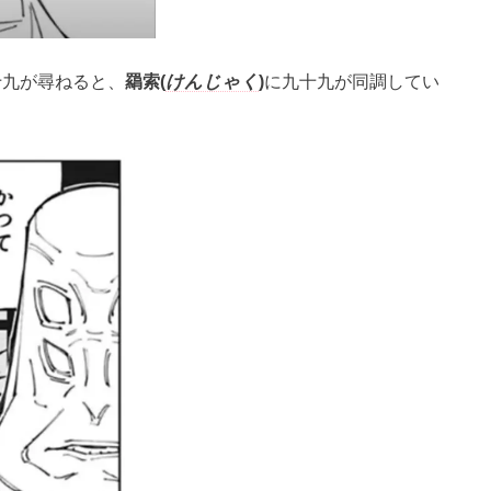
十九が尋ねると、
羂索(
けんじゃく
)
に九十九が同調してい