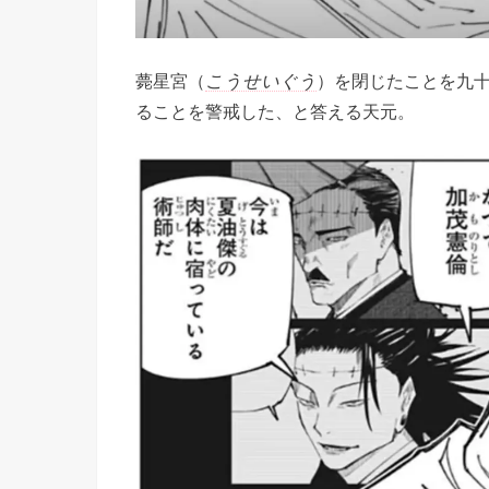
薨星宮（
こうせいぐう
）を閉じたことを九
ることを警戒した、と答える天元。