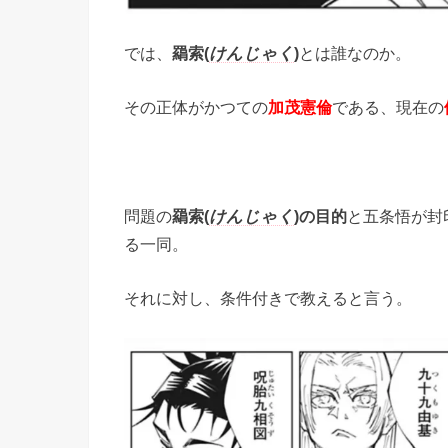
では、
羂索(
けんじゃく
)
とは誰なのか。
その正体がかつての
加茂憲倫
である、現在の
問題の
羂索(
けんじゃく
)の目的
と五条悟が封
る一同。
それに対し、条件付きで教えると言う。