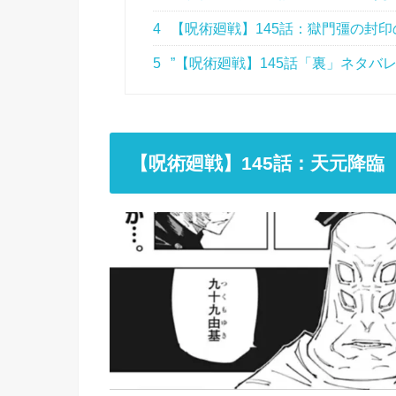
4
【呪術廻戦】145話：獄門彊の封
5
”【呪術廻戦】145話「裏」ネタバ
【呪術廻戦】145
話：天元降臨