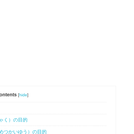
ontents
[
hide
]
じゃく）の目的
しめつかいゆう）の目的