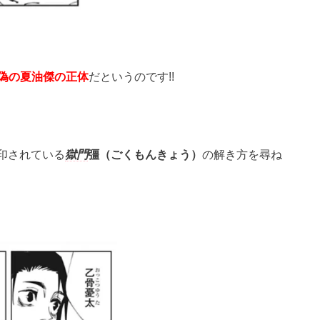
偽の夏油傑の正体
だというのです!!
印されている
獄門
彊（ごくもんきょう）
の解き方を尋ね