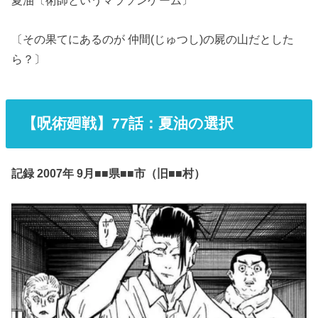
夏油〔術師というマラソンゲーム〕
〔その果てにあるのが 仲間(じゅつし)の屍の山だとした
ら？〕
【呪術廻戦】77話：夏油の選択
記録 2007年 9月■■県■■市（旧■■村）