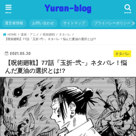
Yuran-blog
menu
search
運営者情報
お問い合わせ
サイトマップ
プライバシーポリシー
HOME
漫画・アニメ
呪術廻戦
ネタバレ
【呪術廻戦】77話「玉折ｰ弐ｰ」ネタバレ！悩んだ夏油の選択とは!?
2021.05.30
ネタバレ
【呪術廻戦】77話「玉折ｰ弐ｰ」ネタバレ！悩
んだ夏油の選択とは!?