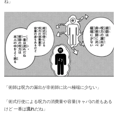
ね」
「術師は呪力の漏出が非術師に比べ極端に少ない」
「術式行使による呪力の消費量や容量(キャパ)の差もある
けど 一番は
流れ
だね」