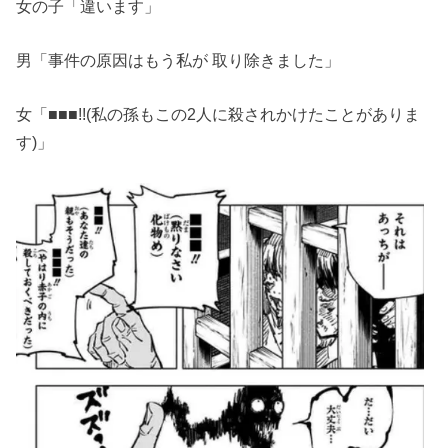
女の子「違います」
男「事件の原因はもう私が 取り除きました」
女「
■
■
■
!!(私の孫もこの2人に殺されかけたことがありま
す)」