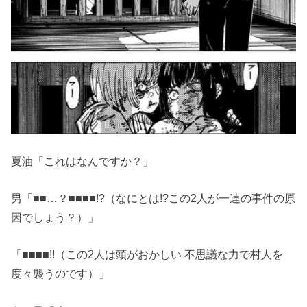
夏油「これはなんですか？」
男「
■
■
…？
■
■■■
!?（なにとは!?この2人が一連の事件の原
因でしょう？）」
「
■
■
■
■
!!（この2人は頭がおかしい 不思議な力で村人を
度々襲うのです）」