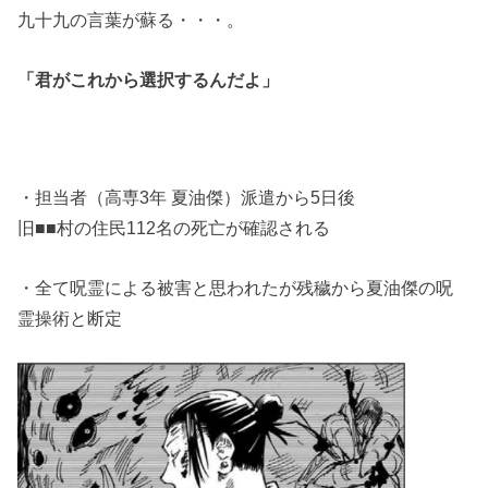
九十九の言葉が蘇る・・・。
「君がこれから選択するんだよ」
・担当者（高専3年 夏油傑）派遣から5日後
旧■■村の住民112名の死亡が確認される
・全て呪霊による被害と思われたが残穢から夏油傑の呪
霊操術と断定