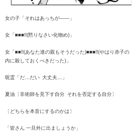
女の子「それはあっちが――」
女「
■
■
■
!!(黙りなさい化物め)」
女「
■
■
!!(あなた達の親もそうだった)
■■
■
!!(やはり赤子の
内に殺しておくべきだった)」
呪霊「だ…だい 大丈夫…」
夏油〔非術師を見下す自分 それを否定する自分〕
〔どちらを本音にするのかは〕
「皆さん 一旦外に出ましょうか」