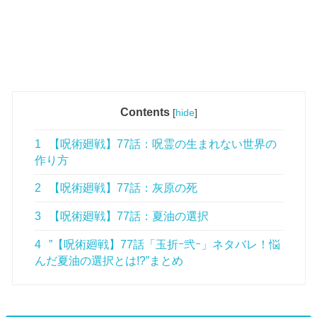
Contents
[
hide
]
1
【呪術廻戦】77話：呪霊の生まれない世界の
作り方
2
【呪術廻戦】77話：灰原の死
3
【呪術廻戦】77話：夏油の選択
4
”【呪術廻戦】77話「玉折ｰ弐ｰ」ネタバレ！悩
んだ夏油の選択とは!?”まとめ