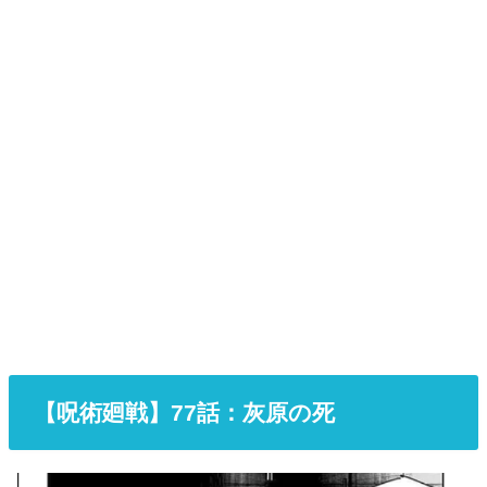
【呪術廻戦】77話：灰原の死