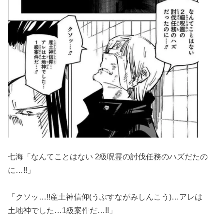
七海「なんてことはない 2級呪霊の討伐任務のハズだたの
に…!!」
「クソッ…!!産土神信仰(うぶすながみしんこう)…アレは
土地神でした…1級案件だ…!!」