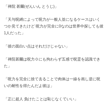
「禅院 甚爾(ぜんいん とうじ)」
「天与呪縛によって呪力が一般人並になるケースはいく
つか見てきたけど 呪力が完全に0なのは世界中探しても彼
1人だった」
「彼の面白い点はそれだけじゃない」
「禅院甚爾は呪力０にも拘わらず五感で呪霊を認識でき
た」
「呪力を完全に捨て去ることで肉体は一線を画し逆に呪
いの耐性を得たんだよ彼は」
「正に超人 負けたことは恥じなくていい」