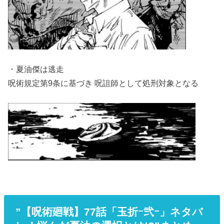
・夏油傑は逃走
呪術規定第9条に基づき 呪詛師として処刑対象となる
”【呪術廻戦】77話「玉折ｰ弐ｰ」ネタバ