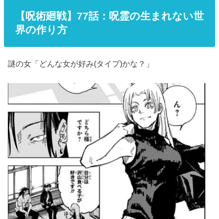
【呪術廻戦】77話：呪霊の生まれない世
界の作り方
謎の女「どんな女が好み(タイプ)かな？」