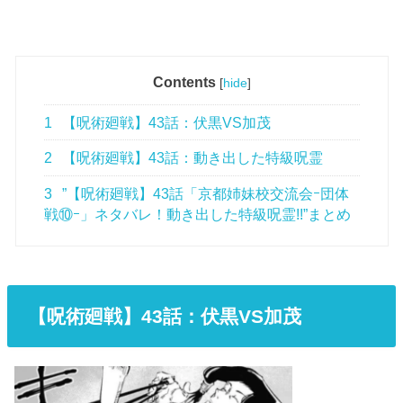
Contents
[
hide
]
1
【呪術廻戦】43話：伏黒VS加茂
2
【呪術廻戦】43話：動き出した特級呪霊
3
”【呪術廻戦】43話「京都姉妹校交流会ｰ団体
戦⑩ｰ」ネタバレ！動き出した特級呪霊!!”まとめ
【呪術廻戦】43
話
：伏黒VS加茂