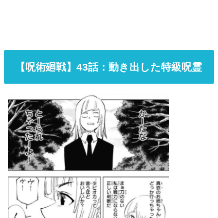
【呪術廻戦】43
話
：動き出した特級呪霊