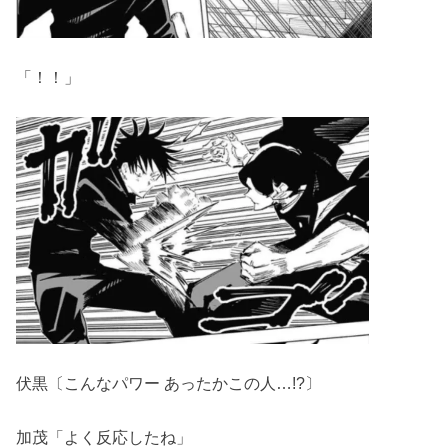
「！！」
伏黒〔こんなパワー あったかこの人…!?〕
加茂「よく反応したね」