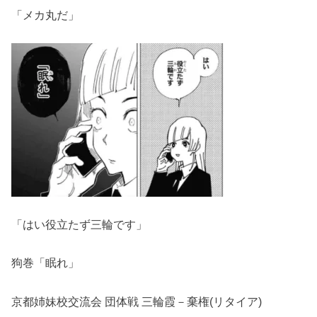
「メカ丸だ」
「はい役立たず三輪です」
狗巻「眠れ」
京都姉妹校交流会 団体戦 三輪霞－棄権(リタイア)