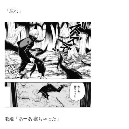
「戻れ」
歌姫「あーあ 寝ちゃった」