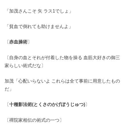
「加茂さんこそ 矢 ラス1でしょ」
「貧血で倒れても助けませんよ」
〔
赤血操術
〕
〔自身の血とそれが付着した物を操る 血筋大好きの御三
家らしい術式だな〕
加茂「心配いらないよ これらは全て事前に用意したもの
だ」
〔
十種影法術(とくさのかげぼうじゅつ)
〕
〔禪院家相伝の術式の一つ〕