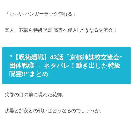
「い～い ハンガーラック作れる」
真人、花御ら特級呪霊 高専へ侵入!!どうなる交流会！
”【呪術廻戦】43話「京都姉妹校交流会ｰ
団体戦⑩ｰ」ネタバレ！動き出した特級
呪霊!!”まとめ
狗巻の目の前に現れた花御。
伏黒と加茂との戦いはどうなるのでしょうか。