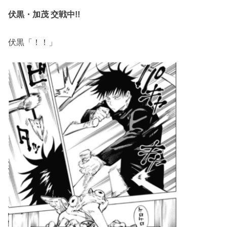
伏黒・加茂 交戦中!!
伏黒「！！」