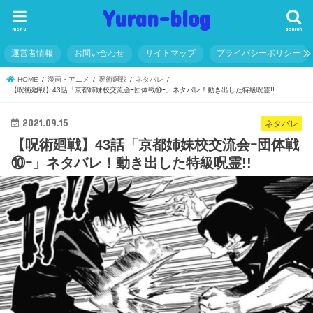
Yuran-blog
menu
search
運営者情報
お問い合わせ
サイトマップ
プライバシーポリシー
HOME
漫画・アニメ
呪術廻戦
ネタバレ
【呪術廻戦】43話「京都姉妹校交流会ｰ団体戦⑩ｰ」ネタバレ！動き出した特級呪霊!!
2021.09.15
ネタバレ
【呪術廻戦】43話「京都姉妹校交流会ｰ団体戦
⑩ｰ」ネタバレ！動き出した特級呪霊!!