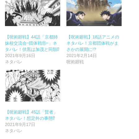
【呪術廻戦】44話「京都姉
【呪術廻戦】18話アニメの
妹校交流会ｰ団体戦⑪ｰ」ネ
ネタバレ！京都団体戦がま
タバレ！伏黒は加茂と同類⁉
さかの展開に!?
2021年9月16日
2021年2月14日
ネタバレ
呪術廻戦
【呪術廻戦】45話「賢者」
ネタバレ！想定外の事態⁉
2021年9月17日
ネタバレ