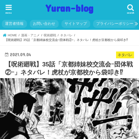
Yuran-blog
menu
search
運営者情報
お問い合わせ
サイトマップ
プライバシーポリシー
HOME
漫画・アニメ
呪術廻戦
ネタバレ
【呪術廻戦】35話「京都姉妹校交流会ｰ団体戦②ｰ」ネタバレ！虎杖が京都校から袋叩き⁉
2021.09.04
ネタバレ
【呪術廻戦】35話「京都姉妹校交流会ｰ団体戦
②ｰ」ネタバレ！虎杖が京都校から袋叩き⁉