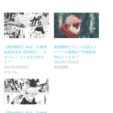
【呪術廻戦】34話「京都姉
呪術廻戦のアニメ15話スト
妹校交流会ｰ団体戦①ｰ」ネ
ーリーの展開は!?京都団体
タバレ！”どんな女が好み
戦はどうなる!?
だ？”
2021年1月25日
2021年8月25日
呪術廻戦
ネタバレ