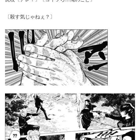
〔殺す気じゃねぇ？〕