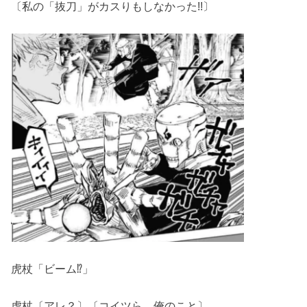
〔私の「抜刀」がカスりもしなかった!!〕
虎杖「ビーム⁉」
虎杖〔アレ？〕〔コイツら…俺のこと〕