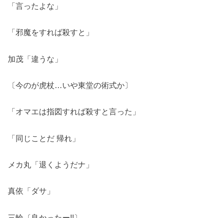
「言ったよな」
「邪魔をすれば殺すと」
加茂「違うな」
〔今のが虎杖…いや東堂の術式か〕
「オマエは指図すれば殺すと言った」
「同じことだ 帰れ」
メカ丸「退くようだナ」
真依「ダサ」
三輪〔良かったー!!〕