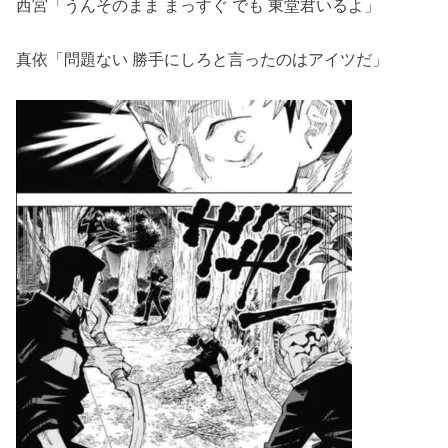
西宮「うんそのまま まっすぐ でも 東堂君いるよ」
真依「問題ない 勝手にしろと言ったのはアイツだ」