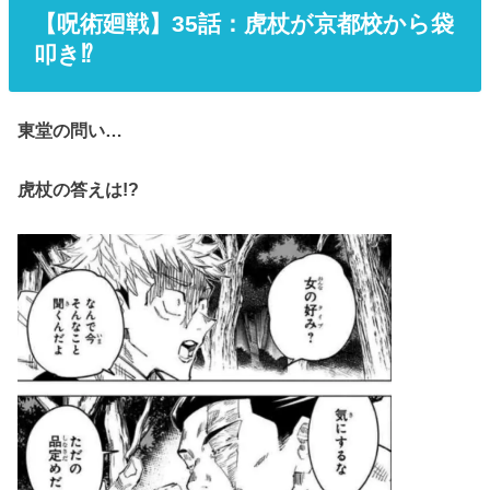
【呪術廻戦】35
話
：虎杖が京都校から袋
叩き⁉
東堂の問い…
虎杖の答えは!?