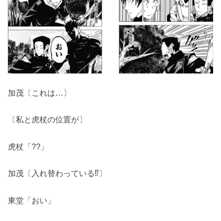
加茂〔これは…〕
〔私と虎杖の位置が〕
虎杖「??」
加茂〔入れ替わっている⁉〕
東堂「おい」