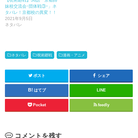
【呪術廻戦】36話「京都姉
妹校交流会ｰ団体戦③ｰ」ネ
タバレ！京都校の異変！！
2021年9月5日
ネタバレ
ネタバレ
呪術廻戦
漫画・アニメ
ポスト
シェア
はてブ
LINE
Pocket
feedly
コメントを残す