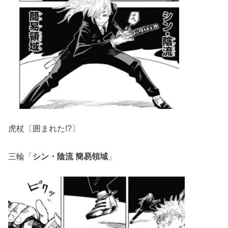
虎杖〔囲まれた!?〕
三輪「
シン・陰流 簡易領域
」