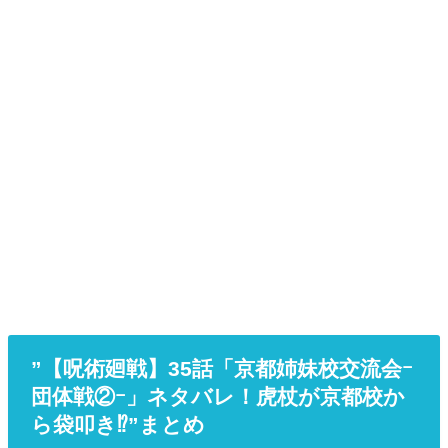
”【呪術廻戦】35話「京都姉妹校交流会ｰ
団体戦②ｰ」ネタバレ！虎杖が京都校か
ら袋叩き⁉”まとめ