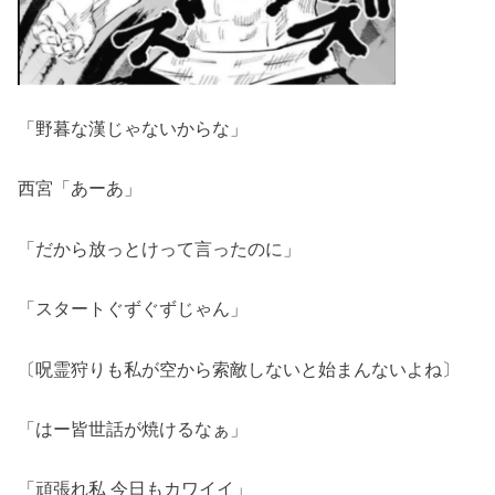
「野暮な漢じゃないからな」
西宮「あーあ」
「だから放っとけって言ったのに」
「スタートぐずぐずじゃん」
〔呪霊狩りも私が空から索敵しないと始まんないよね〕
「はー皆世話が焼けるなぁ」
「頑張れ私 今日もカワイイ」