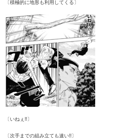
〔積極的に地形も利用してくる〕
〔いねぇ!!〕
〔次手までの組み立ても速い!!〕