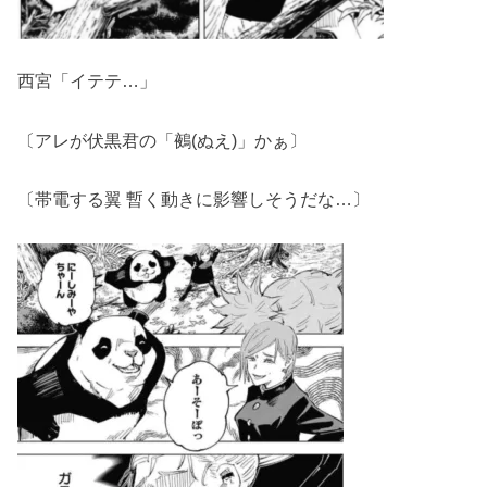
西宮「イテテ…」
〔アレが伏黒君の「鵺(ぬえ)」かぁ〕
〔帯電する翼 暫く動きに影響しそうだな…〕