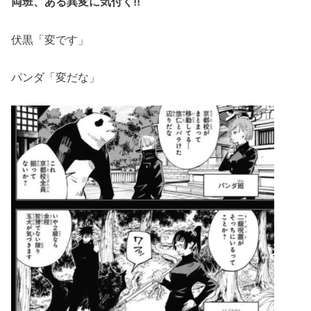
両班、ある異変に気付く!!
伏黒「変です」
パンダ「変だな」