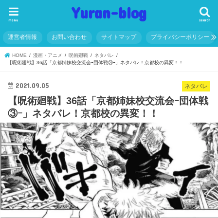
Yuran-blog
menu
search
運営者情報
お問い合わせ
サイトマップ
プライバシーポリシー
HOME
漫画・アニメ
呪術廻戦
ネタバレ
【呪術廻戦】36話「京都姉妹校交流会ｰ団体戦③ｰ」ネタバレ！京都校の異変！！
2021.09.05
ネタバレ
【呪術廻戦】36話「京都姉妹校交流会ｰ団体戦
③ｰ」ネタバレ！京都校の異変！！