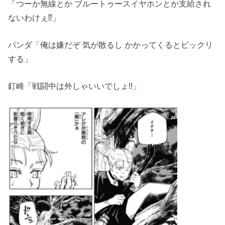
「つーか無線とか ブルートゥースイヤホンとか支給され
ないわけぇ⁉」
パンダ「俺は嫌だぞ 気が散るし かかってくるとビックリ
する」
釘崎「戦闘中は外しゃいいでしょ!!」