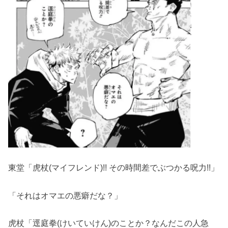
東堂「虎杖(マイフレンド)!! その時間差でぶつかる呪力!!」
「それはオマエの悪癖だな？」
虎杖「逕庭拳(けいていけん)のことか？なんだこの人急