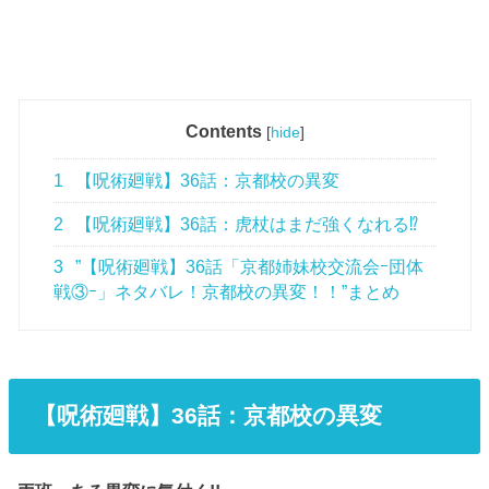
Contents
[
hide
]
1
【呪術廻戦】36話：京都校の異変
2
【呪術廻戦】36話：虎杖はまだ強くなれる⁉
3
”【呪術廻戦】36話「京都姉妹校交流会ｰ団体
戦③ｰ」ネタバレ！京都校の異変！！”まとめ
【呪術廻戦】36
話
：京都校の異変