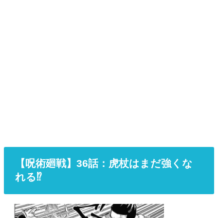
【呪術廻戦】36
話
：虎杖はまだ強くな
れる⁉