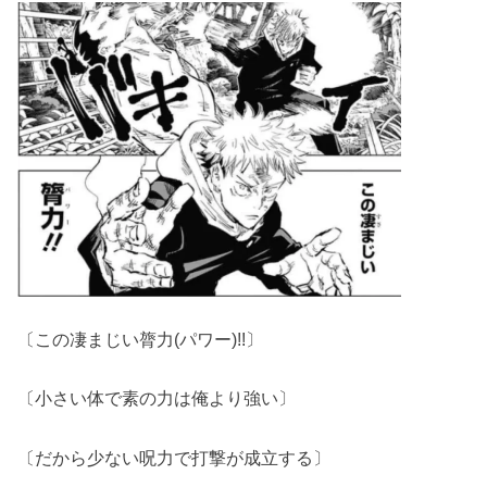
〔この凄まじい膂力(パワー)!!〕
〔小さい体で素の力は俺より強い〕
〔だから少ない呪力で打撃が成立する〕