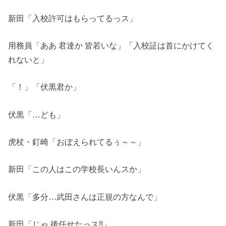
新田「入校許可はもらってるっス」
用務員「ああ 君達か 皆若いな」「入校証は首にかけてく
れないと」
「！」「伏黒君か」
伏黒「…ども」
虎杖・釘崎「おぼえられてるぅ～～」
新田「この人はこの学校長いんスか」
伏黒「多分…武田さんは正規の方なんで」
新田「じゃ 後任せたっス!!」