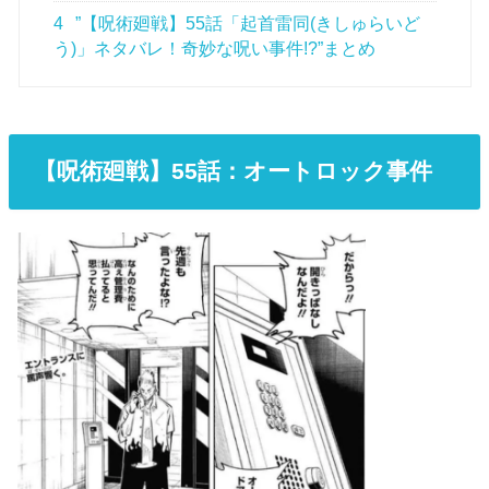
4
”【呪術廻戦】55話「起首雷同(きしゅらいど
う)」ネタバレ！奇妙な呪い事件!?”まとめ
【呪術廻戦】55話
：オートロック事件