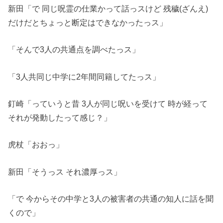
新田「で 同じ呪霊の仕業かって話っスけど 残穢(ざんえ)
だけだとちょっと断定はできなかったっス」
「そんで3人の共通点を調べたっス」
「3人共同じ中学に2年間同籍してたっス」
釘崎「っていうと昔 3人が同じ呪いを受けて 時が経って
それが発動したって感じ？」
虎杖「おおっ」
新田「そうっス それ濃厚っス」
「で 今からその中学と3人の被害者の共通の知人に話を聞
くので」