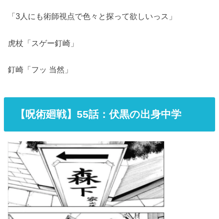
「3人にも術師視点で色々と探って欲しいっス」
虎杖「スゲー釘崎」
釘崎「フッ 当然」
【呪術廻戦】55話
：
伏黒の出身中学