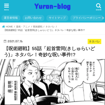
Yuran-blog
menu
search
運営者情報
お問い合わせ
サイトマップ
プライバシーポリシー
HOME
漫画・アニメ
呪術廻戦
ネタバレ
【呪術廻戦】55話「起首雷同(きしゅらいどう)」ネタバレ！奇妙な呪い事件!?
2021.07.16
ネタバレ
【呪術廻戦】55話「起首雷同(きしゅらいど
う)」ネタバレ！奇妙な呪い事件!?