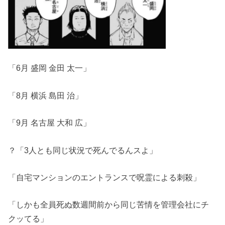
「6月 盛岡 金田 太一」
「8月 横浜 島田 治」
「9月 名古屋 大和 広」
？「3人とも同じ状況で死んでるんスよ」
「自宅マンションのエントランスで呪霊による刺殺」
「しかも全員死ぬ数週間前から同じ苦情を管理会社にチ
クッてる」