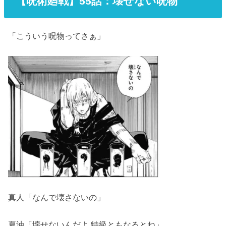
【呪術廻戦】55話
：壊せない呪物
「こういう呪物ってさぁ」
真人「なんで壊さないの」
夏油「壊せないんだよ 特級ともなるとね」