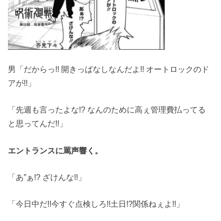
男「だからっ!! 開きっぱなしなんだよ!! オートロックのド
アが!!」
「先週も言ったよな!? なんのために高ぇ管理費払ってる
と思ってんだ!!」
エントランスに罵声響く。
「あ”ぁ!? ざけんな!!」
「今日中だ!!今すぐ点検しろ!!土日!?関係ねぇよ!!」