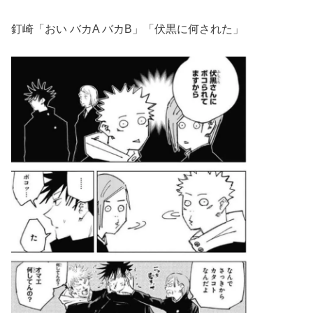
釘崎「おい バカA バカB」「伏黒に何された」