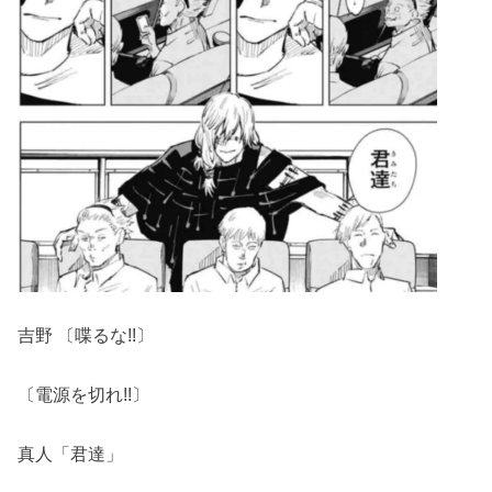
吉野 〔喋るな!!〕
〔電源を切れ!!〕
真人「君達」