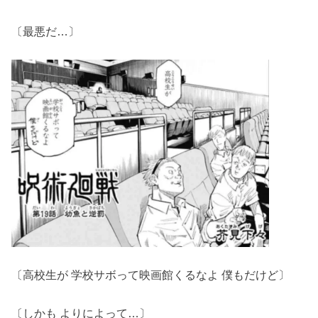
〔最悪だ…〕
〔高校生が 学校サボって映画館くるなよ 僕もだけど〕
〔しかも よりによって…〕