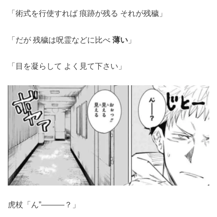
「術式を行使すれば 痕跡が残る それが残穢」
「だが 残穢は呪霊などに比べ
薄い
」
「目を凝らして よく見て下さい」
虎杖「ん”―――？」