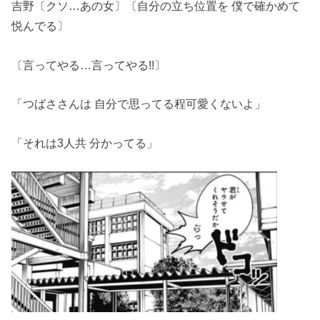
吉野〔クソ…あの女〕〔自分の立ち位置を 僕で確かめて
悦んでる〕
〔言ってやる…言ってやる!!〕
「つばささんは 自分で思ってる程可愛くないよ」
「それは3人共 分かってる」