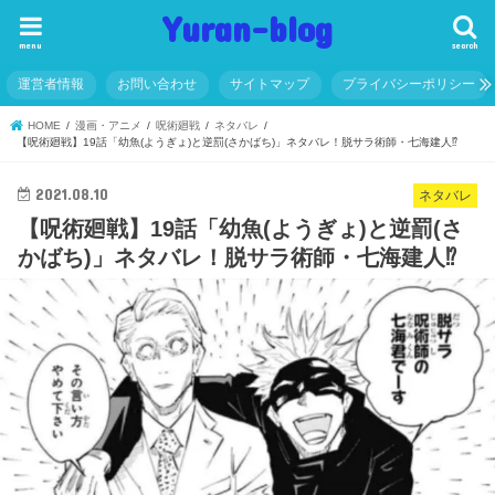
Yuran-blog
menu
search
運営者情報
お問い合わせ
サイトマップ
プライバシーポリシー
HOME
漫画・アニメ
呪術廻戦
ネタバレ
【呪術廻戦】19話「幼魚(ようぎょ)と逆罰(さかばち)」ネタバレ！脱サラ術師・七海建人⁉
2021.08.10
ネタバレ
【呪術廻戦】19話「幼魚(ようぎょ)と逆罰(さ
かばち)」ネタバレ！脱サラ術師・七海建人⁉