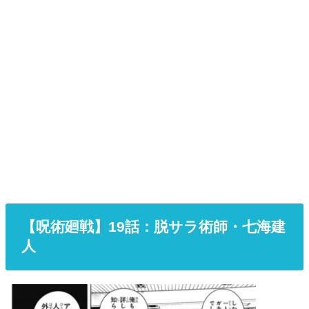
【呪術廻戦】19
話
：脱サラ術師・七海建
人