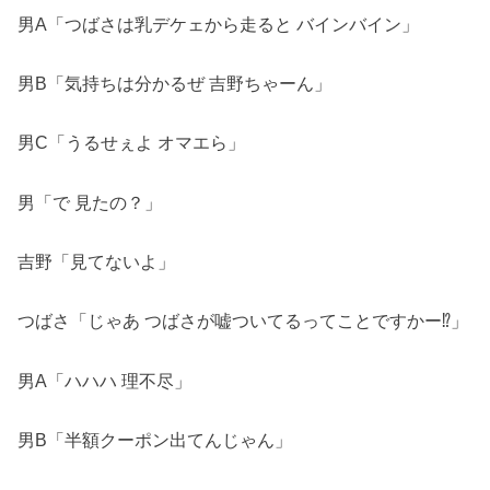
男A「つばさは乳デケェから走ると バインバイン」
男B「気持ちは分かるぜ 吉野ちゃーん」
男C「うるせぇよ オマエら」
男「で 見たの？」
吉野「見てないよ」
つばさ「じゃあ つばさが嘘ついてるってことですかー⁉」
男A「ハハハ 理不尽」
男B「半額クーポン出てんじゃん」