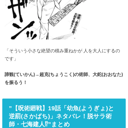
「そういう小さな絶望の積み重ねかが 人を大人にするの
です」
諦観(ていかん)→超克(ちょうこく)の術師、大鉈(おおなた)
を振るう！
”【呪術廻戦】19話「幼魚(ようぎょ)と
逆罰(さかばち)」ネタバレ！脱サラ術
師・七海建人⁉”まとめ