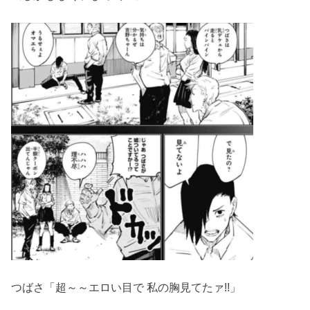
つばさ「超～～エロい目で 私の胸見てたァ!!」