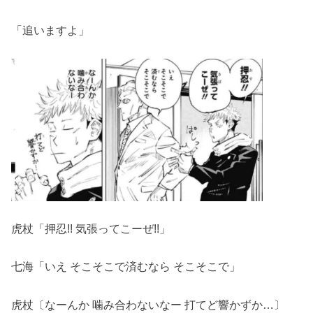
「追いますよ」
虎杖「押忍!! 気張ってこーぜ!!」
七海「いえ そこそこで済むなら そこそこで」
虎杖〔なーんか 噛み合わないなー 打てど響かずか…〕