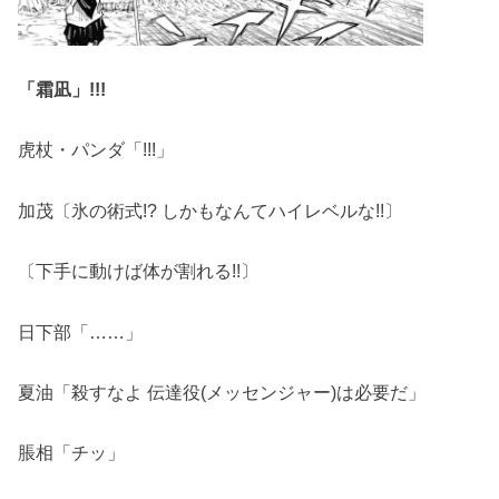
「霜凪」!!!
虎杖・パンダ「!!!」
加茂〔氷の術式!? しかもなんてハイレベルな!!〕
〔下手に動けば体が割れる!!〕
日下部「……」
夏油「殺すなよ 伝達役(メッセンジャー)は必要だ」
脹相「チッ」