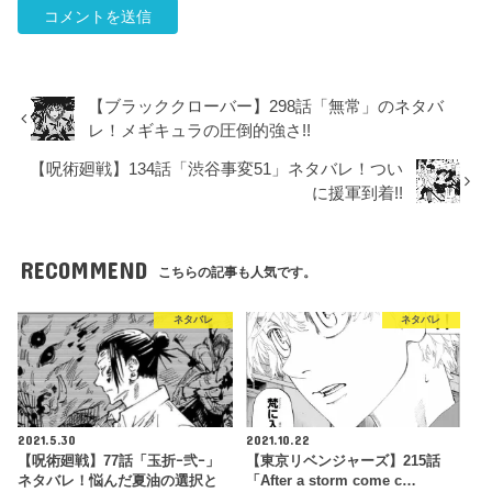
【ブラッククローバー】298話「無常」のネタバ
レ！メギキュラの圧倒的強さ!!
【呪術廻戦】134話「渋谷事変51」ネタバレ！つい
に援軍到着!!
RECOMMEND
こちらの記事も人気です。
ネタバレ
ネタバレ
2021.5.30
2021.10.22
【呪術廻戦】77話「玉折ｰ弐ｰ」
【東京リベンジャーズ】215話
ネタバレ！悩んだ夏油の選択と
「After a storm come c…