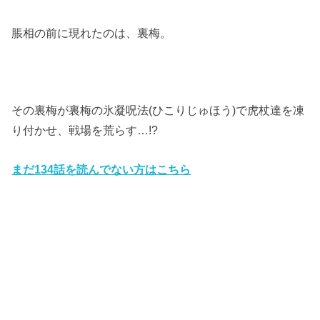
脹相の前に現れたのは、裏梅。
その裏梅が裏梅の氷凝呪法(ひこりじゅほう)で虎杖達を凍
り付かせ、戦場を荒らす…!?
まだ134話を読んでない方はこちら