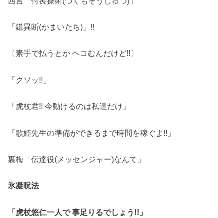
西宮「付喪操術(つくもそうじゅつ)」
「鎌異断(かまいたち)」!!
〔素手で払うとか ヘコむんだけど!!〕
「クソッ!!」
「虎杖君!! 今動けるのは私達だけ」
「歌姫先生の準備ができるまで時間を稼ぐよ!!」
裏梅「伝達役(メッセンジャー)なんて」
氷凝呪法
「虎杖悠仁一人で 事足りるでしょう!!」