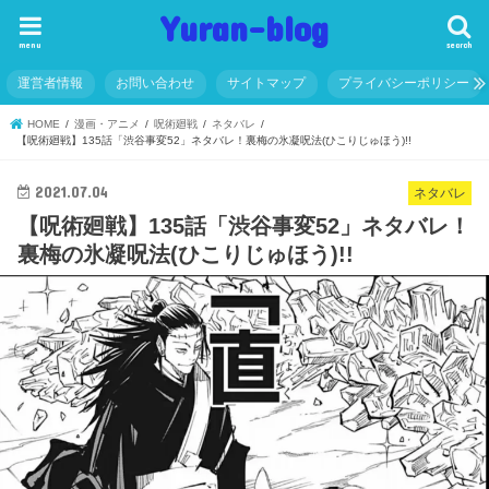
Yuran-blog
menu
search
運営者情報
お問い合わせ
サイトマップ
プライバシーポリシー
HOME
漫画・アニメ
呪術廻戦
ネタバレ
【呪術廻戦】135話「渋谷事変52」ネタバレ！裏梅の氷凝呪法(ひこりじゅほう)!!
2021.07.04
ネタバレ
【呪術廻戦】135話「渋谷事変52」ネタバレ！
裏梅の氷凝呪法(ひこりじゅほう)!!