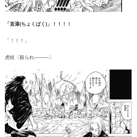
「
直瀑(ちょくばく)」！！！！
「！！！」
虎杖〔殺られ―――〕