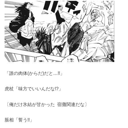
「誰の肉体(からだ)だと…!!」
虎杖「味方でいいんだな!?」
〔俺だけ氷結が甘かった 宿儺関連だな〕
脹相「誓う!!」