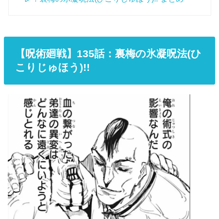
【呪術廻戦】135
話：裏梅の氷凝呪法(ひ
こりじゅほう)!!