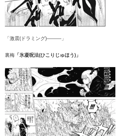
「激震(ドラミング)―――」
裏梅
「氷凝呪法(ひこりじゅほう)」