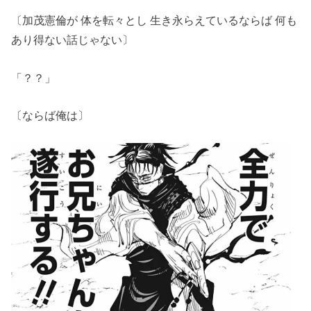
〔加茂憲倫が 体を転々とし 生き永らえているならば 何も
あり得ない話じゃない〕
「？？」
〔ならば俺は〕