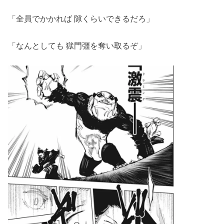
「全員でかかれば 隙くらいできるだろ」
「なんとしても 獄門彊を奪い取るぞ」