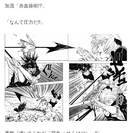
加茂「赤血操術!?」
「なんて圧力だ!!」