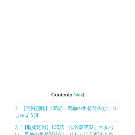
Contents
[
hide
]
1
【呪術廻戦】135話：裏梅の氷凝呪法(ひこり
じゅほう)!!
2
”【呪術廻戦】135話「渋谷事変52」ネタバ
レ！裏梅の氷凝呪法(ひこりじゅほう)!!”まとめ