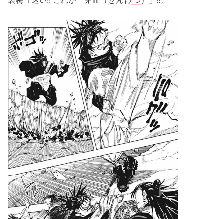
裏梅〔速い!! これが「穿血（
せんけつ
）」!!〕