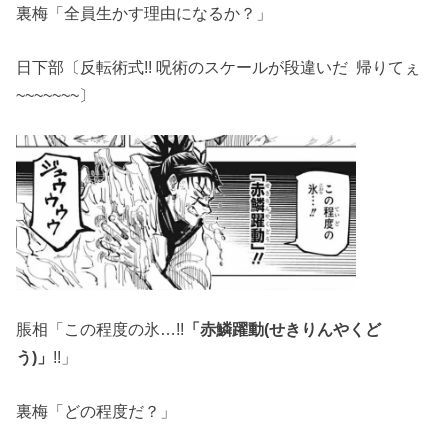
裏梅「全員生かす理由になるか？」
日下部〔反転術式!! 呪術のスケールが段違いだ 帰りてぇ
~~~~~~~〕
脹相「この程度の氷…!!
「赤鱗躍動(せきりんやくど
う)」
!!」
裏梅「どの程度だ？」