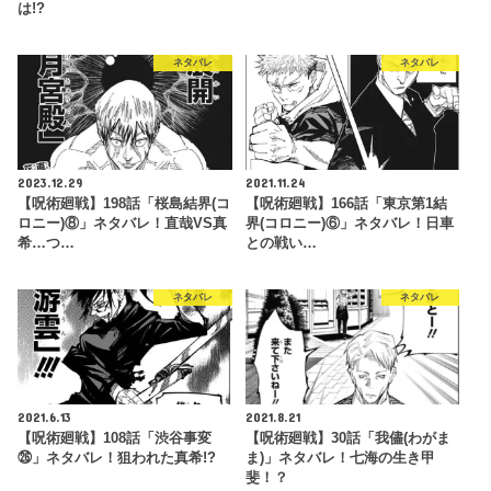
は!?
ネタバレ
ネタバレ
2023.12.29
2021.11.24
【呪術廻戦】198話「桜島結界(コ
【呪術廻戦】166話「東京第1結
ロニー)⑧」ネタバレ！直哉VS真
界(コロニー)⑥」ネタバレ！日車
希…つ…
との戦い…
ネタバレ
ネタバレ
2021.6.13
2021.8.21
【呪術廻戦】108話「渋谷事変
【呪術廻戦】30話「我儘(わがま
㉖」ネタバレ！狙われた真希!?
ま)」ネタバレ！七海の生き甲
斐！？