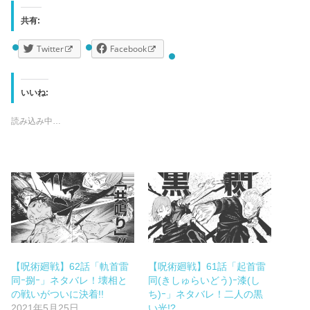
共有:
Twitter
Facebook
いいね:
読み込み中…
【呪術廻戦】62話「軌首雷
【呪術廻戦】61話「起首雷
同ｰ捌ｰ」ネタバレ！壊相と
同(きしゅらいどう)ｰ漆(し
の戦いがついに決着!!
ち)ｰ」ネタバレ！二人の黒
2021年5月25日
い光!?