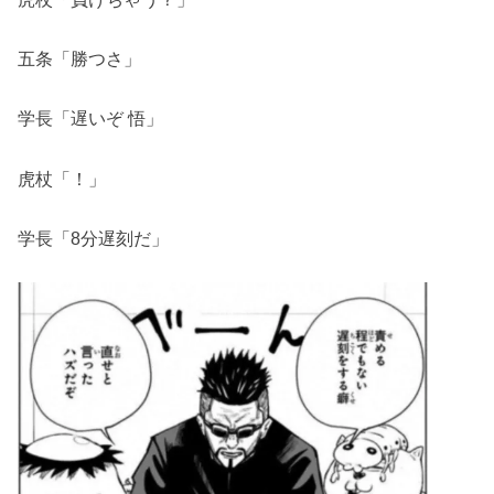
五条「勝つさ」
学長「遅いぞ 悟」
虎杖「！」
学長「8分遅刻だ」