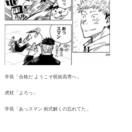
学長「合格だ ようこそ呪術高専へ」
虎杖「よろっ」
学長「あっスマン 術式解くの忘れてた」