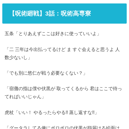
【呪術廻戦】3話
：呪術高専寮
五条「とりあえずここは好きに使っていいよ」
「二 三年は今出払ってるけど ま すぐ会えると思うよ 人
数少ないし」
「でも別に悠仁が戦う必要なくない？」
「宿儺の指は僕や伏黒が 取ってくるから 君はここで待っ
てればいいじゃん」
虎杖「いい！ やるったらやる!! 蒸し返すな!!」
「グータラしてる俺にボロボロの伏黒が指届ける絵面は