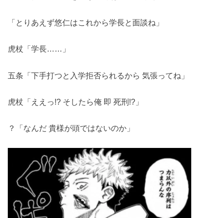
「とりあえず悠仁はこれから学長と面談ね」
虎杖「学長……」
五条「下手打つと入学拒否られるから 気張ってね」
虎杖「ええっ!? そしたら俺 即 死刑!?」
？「なんだ 貴様が頭ではないのか」