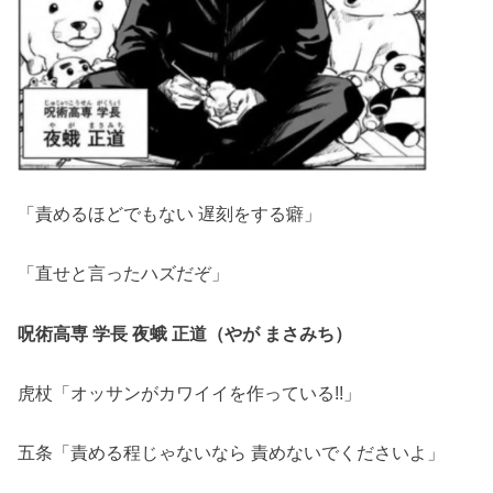
「責めるほどでもない 遅刻をする癖」
「直せと言ったハズだぞ」
呪術高専 学長 夜蛾 正道（やが まさみち）
虎杖「オッサンがカワイイを作っている!!」
五条「責める程じゃないなら 責めないでくださいよ」