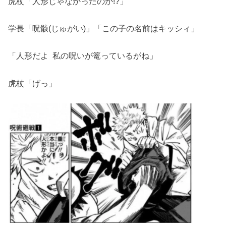
虎杖「人形じゃなかったのか!?」
学長「呪骸(じゅがい)」「この子の名前はキッシィ」
「人形だよ 私の呪いが篭っているがね」
虎杖「げっ」