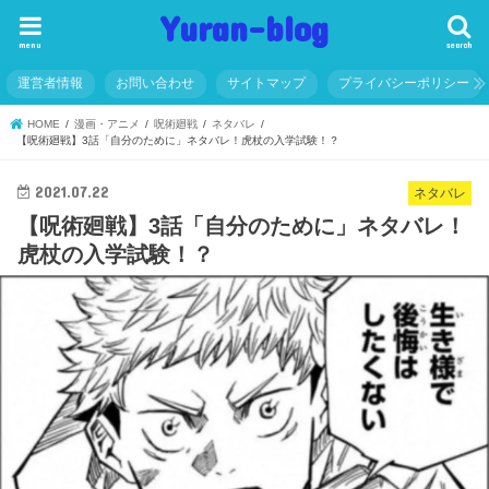
Yuran-blog
menu
search
運営者情報
お問い合わせ
サイトマップ
プライバシーポリシー
HOME
漫画・アニメ
呪術廻戦
ネタバレ
【呪術廻戦】3話「自分のために」ネタバレ！虎杖の入学試験！？
2021.07.22
ネタバレ
【呪術廻戦】3話「自分のために」ネタバレ！
虎杖の入学試験！？