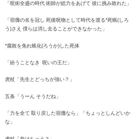
「呪術全盛の時代 術師が総力をあげて 彼に挑み敗れた」
「宿儺の名を冠し 死後呪物として時代を渡る*死蝋(しろ
う)さえ 僕らは消し去ることができなかった」
*腐敗を免れ蝋化(ろうか)した死体
「紛うことなき 呪いの王だ」
虎杖「先生とどっちが強い？」
五条「うーん そうだね」
「力を全て 取り戻した宿儺なら」「ちょっとしんどいか
な」
虎杖「負けちゃう？」