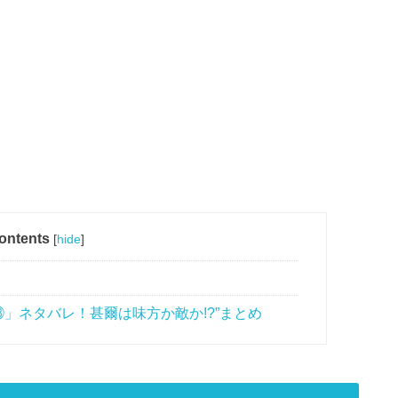
ontents
[
hide
]
㉘」ネタバレ！甚爾は味方か敵か!?”まとめ