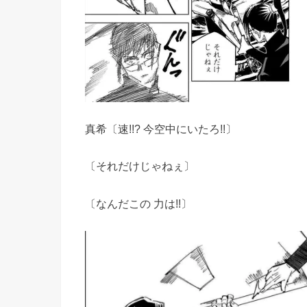
真希〔速!!? 今空中にいたろ!!〕
〔それだけじゃねぇ〕
〔なんだこの 力は!!〕