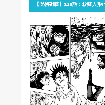
【呪術廻戦】110話：殺戮人形!