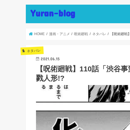
Yuran-blog
HOME
漫画・アニメ
呪術廻戦
ネタバレ
【呪術廻戦】
ネタバレ
2021.06.15
【呪術廻戦】110話「渋谷
戮人形!?