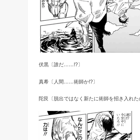
伏黒〔誰だ……!?〕
真希〔人間……術師か!?〕
陀艮〔脱出ではなく新たに術師を招き入れた