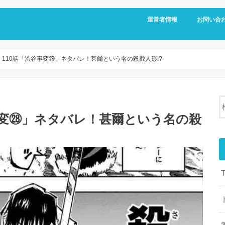
運営者情報
お問い合
110話「渋谷事変㉘」ネタバレ！甚爾という名の殺戮人形!?
事変㉘」ネタバレ！甚爾という名の殺