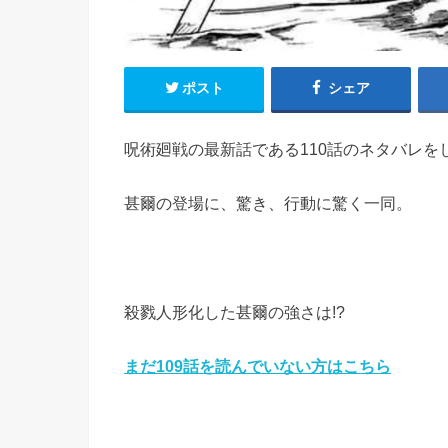
ポスト
シェア
呪術廻戦の最新話である110話のネタバレを
甚爾の登場に、驚き、行動に驚く一同。
殺戮人形化した甚爾の強さは!?
まだ109
話を
読んでいない方はこちら