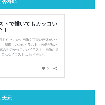
 杏寿郎
 天元