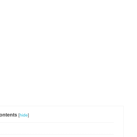
ontents
[
hide
]