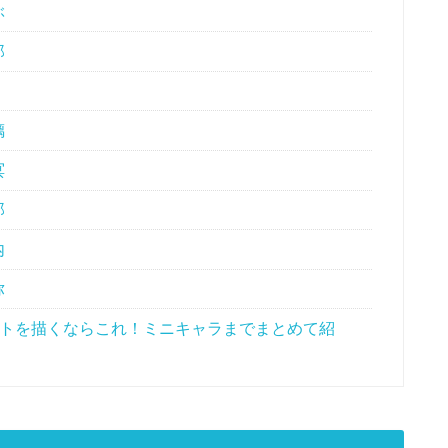
ぶ
郎
璃
冥
郎
内
弥
ストを描くならこれ！ミニキャラまでまとめて紹