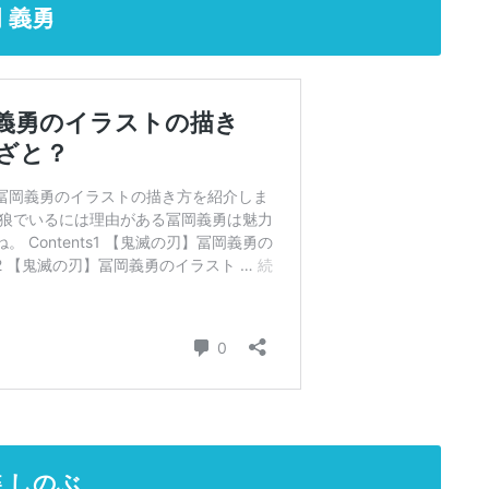
 義勇
 しのぶ