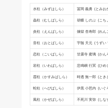
水柱（みずはしら）
冨岡 義勇 (とみお
蟲柱（むしばしら）
胡蝶 しのぶ (こち
炎柱（えんばしら）
煉獄 杏寿郎 (れん
音柱（おとばしら）
宇髄 天元 (うずい
恋柱（こいばしら）
甘露寺 蜜璃 (かん
岩柱（いわばしら）
悲鳴嶼 行冥 (ひめ
霞柱（かすみばしら）
時透 無一郎 (とき
蛇柱（へびばしら）
伊黒 小芭内 (いぐ
風柱（かぜばしら）
不死川 実弥 (しな