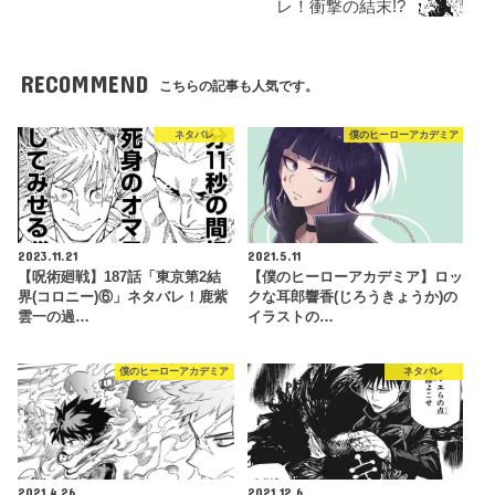
レ！衝撃の結末!?
RECOMMEND
こちらの記事も人気です。
ネタバレ
僕のヒーローアカデミア
2023.11.21
2021.5.11
【呪術廻戦】187話「東京第2結
【僕のヒーローアカデミア】ロッ
界(コロニー)⑥」ネタバレ！鹿紫
クな耳郎響香(じろうきょうか)の
雲一の過…
イラストの…
僕のヒーローアカデミア
ネタバレ
2021.4.26
2021.12.6