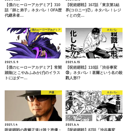
【僕のヒーローアカデミア】310
【呪術廻戦】167話「東京第1結
話「師と弟子」ネタバレ！OFA歴
界(コロニー)⑦」ネタバレ！レジ
代継承者…
ィとの交…
僕のヒーローアカデミア
ネタバレ
2021.5.9
2021.6.15
【僕のヒーローアカデミア】常闇
【呪術廻戦】110話「渋谷事変
踏陰(とこやみふみかげ)のイラス
㉘」ネタバレ！甚爾という名の殺
トにはダー…
戮人形!?
声優
ネタバレ
2021.1.4
2021.6.4
呪術廻戦の夜蛾正道は誰？声優・
【呪術廻戦】87話「渋谷事変