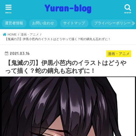
Yuran-blog
menu
search
運営者情報
お問い合わせ
サイトマップ
プライバシーポリシー
HOME
漫画・アニメ
【鬼滅の刃】伊黒小芭内のイラストはどうやって描く？蛇の鏑丸も忘れずに！
2021.03.16
漫画・アニメ
【鬼滅の刃】伊黒小芭内のイラストはどうや
って描く？蛇の鏑丸も忘れずに！