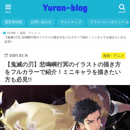
Yuran-blog
menu
search
運営者情報
お問い合わせ
サイトマップ
プライバシーポリシー
HOME
漫画・アニメ
【鬼滅の刃】悲鳴嶼行冥のイラストの描き方をフルカラーで紹介！ミニキャラを描きたい方も
必見!!
2021.03.14
漫画・アニメ
【鬼滅の刃】悲鳴嶼行冥のイラストの描き方
をフルカラーで紹介！ミニキャラを描きたい
方も必見!!