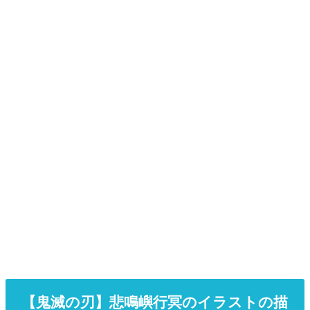
【鬼滅の刃】悲鳴嶼行冥のイラストの描