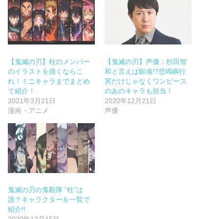
【鬼滅の刃】柱のメンバー
【鬼滅の刃】声優：杉田智
のイラストを描くならこ
和と言えば銀魂!?悲鳴嶼行
れ！ミニキャラまでまとめ
冥だけじゃなくワンピース
て紹介！
のあのキャラも担当！
2021年3月21日
2020年12月21日
漫画・アニメ
声優
鬼滅の刃の鬼殺隊 “柱”は
誰？キャラクターを一覧で
紹介!!