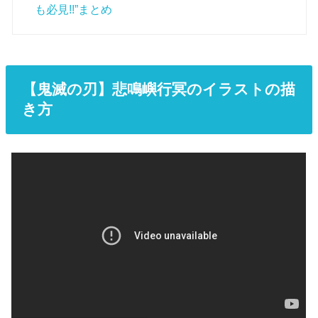
も必見!!”まとめ
【鬼滅の刃】悲鳴嶼行冥のイラストの描
き方