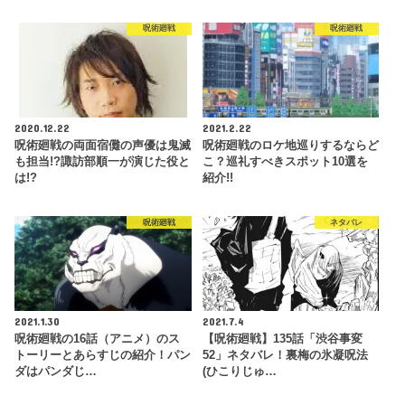
呪術廻戦
呪術廻戦
2020.12.22
2021.2.22
呪術廻戦の両面宿儺の声優は鬼滅
呪術廻戦のロケ地巡りするならど
も担当!?諏訪部順一が演じた役と
こ？巡礼すべきスポット10選を
は!?
紹介!!
呪術廻戦
ネタバレ
2021.1.30
2021.7.4
呪術廻戦の16話（アニメ）のス
【呪術廻戦】135話「渋谷事変
トーリーとあらすじの紹介！パン
52」ネタバレ！裏梅の氷凝呪法
ダはパンダじ…
(ひこりじゅ…