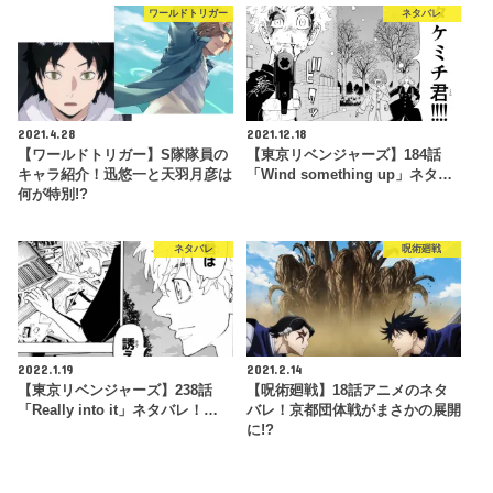
ワールドトリガー
ネタバレ
2021.4.28
2021.12.18
【ワールドトリガー】S隊隊員の
【東京リベンジャーズ】184話
キャラ紹介！迅悠一と天羽月彦は
「Wind something up」ネタ…
何が特別!?
ネタバレ
呪術廻戦
2022.1.19
2021.2.14
【東京リベンジャーズ】238話
【呪術廻戦】18話アニメのネタ
「Really into it」ネタバレ！…
バレ！京都団体戦がまさかの展開
に!?