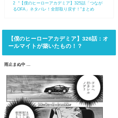
2
“【僕のヒーローアカデミア】325話「つなが
るOFA」ネタバレ！全部取り戻す！”まとめ
【僕のヒーローアカデミア】326話：オ
ールマイトが築いたもの！？
雨止まぬ中 …