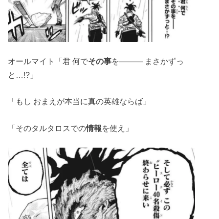
オールマイト「君 何で
その事
を――― まさかずっ
と…!?」
「もし おまえが本当に真の英雄ならば」
「そのタルタロスでの
情報
を使え」