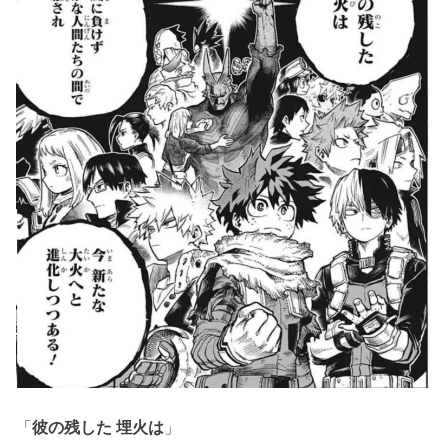
「
彼の残した 埋火は
」