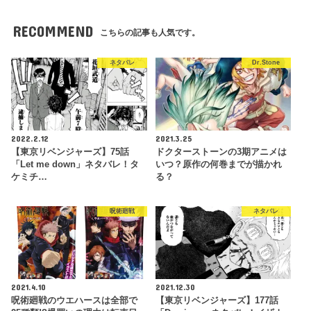
RECOMMEND
こちらの記事も人気です。
ネタバレ
Dr.Stone
2022.2.12
2021.3.25
【東京リベンジャーズ】75話
ドクターストーンの3期アニメは
「Let me down」ネタバレ！タ
いつ？原作の何巻までが描かれ
ケミチ…
る？
呪術廻戦
ネタバレ
2021.4.10
2021.12.30
呪術廻戦のウエハースは全部で
【東京リベンジャーズ】177話