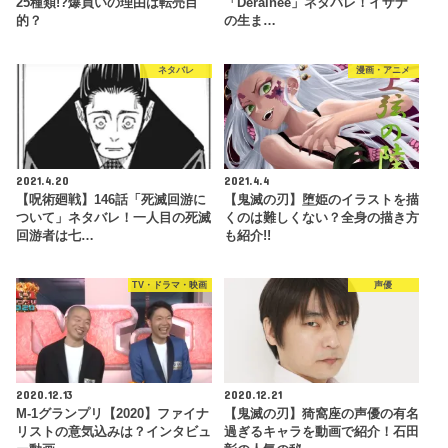
25種類!?爆買いの理由は転売目
「Derainee」ネタバレ！イザナ
的？
の生ま…
ネタバレ
漫画・アニメ
2021.4.20
2021.4.4
【呪術廻戦】146話「死滅回游に
【鬼滅の刃】堕姫のイラストを描
ついて」ネタバレ！一人目の死滅
くのは難しくない？全身の描き方
回游者は七…
も紹介!!
TV・ドラマ・映画
声優
2020.12.13
2020.12.21
M-1グランプリ【2020】ファイナ
【鬼滅の刃】猗窩座の声優の有名
リストの意気込みは？インタビュ
過ぎるキャラを動画で紹介！石田