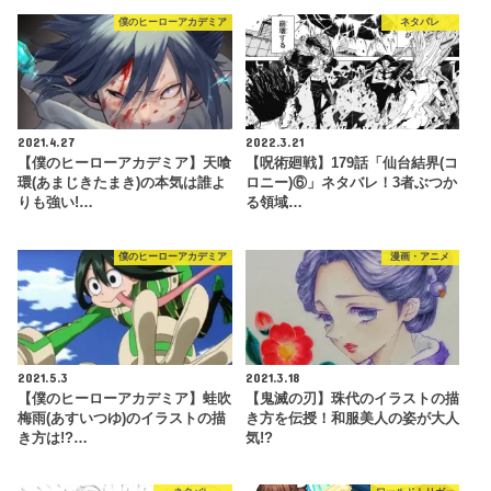
僕のヒーローアカデミア
ネタバレ
2021.4.27
2022.3.21
【僕のヒーローアカデミア】天喰
【呪術廻戦】179話「仙台結界(コ
環(あまじきたまき)の本気は誰よ
ロニー)⑥」ネタバレ！3者ぶつか
りも強い!…
る領域…
僕のヒーローアカデミア
漫画・アニメ
2021.5.3
2021.3.18
【僕のヒーローアカデミア】蛙吹
【鬼滅の刃】珠代のイラストの描
梅雨(あすいつゆ)のイラストの描
き方を伝授！和服美人の姿が大人
き方は!?…
気!?