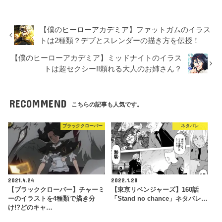
【僕のヒーローアカデミア】ファットガムのイラス
トは2種類？デブとスレンダーの描き方を伝授！
【僕のヒーローアカデミア】ミッドナイトのイラス
トは超セクシー!!頼れる大人のお姉さん？
RECOMMEND
こちらの記事も人気です。
ブラッククローバー
ネタバレ
2021.4.24
2022.1.28
【ブラッククローバー】チャーミ
【東京リベンジャーズ】160話
ーのイラストを4種類で描き分
「Stand no chance」ネタバレ…
け!?どのキャ…