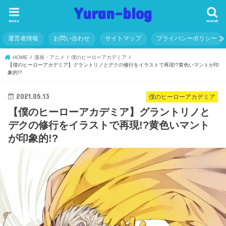
Yuran-blog
menu
search
運営者情報
お問い合わせ
サイトマップ
プライバシーポリシー
HOME
漫画・アニメ
僕のヒーローアカデミア
【僕のヒーローアカデミア】グラントリノとデクの修行をイラストで再現!?黄色いマントが印
象的!?
2021.05.13
僕のヒーローアカデミア
【僕のヒーローアカデミア】グラントリノと
デクの修行をイラストで再現!?黄色いマント
が印象的!?