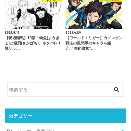
ネタバレ
ワールドトリガー
2021.8.10
2021.4.29
【呪術廻戦】19話「幼魚(ようぎ
【ワールドトリガー】カメレオン
ょ)と逆罰(さかばち)」ネタバレ！
戦法の風間隊のキャラを紹
脱サラ…
介!!”強化聴覚”…
カテゴリー