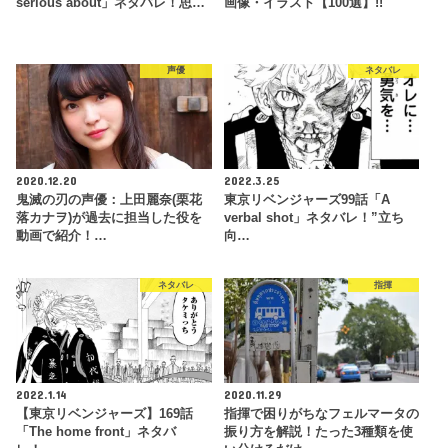
serious about」ネタバレ！思…
画像・イラスト【100選】!!
声優
ネタバレ
2020.12.20
2022.3.25
鬼滅の刃の声優：上田麗奈(栗花
東京リベンジャーズ99話「A
落カナヲ)が過去に担当した役を
verbal shot」ネタバレ！”立ち
動画で紹介！…
向…
ネタバレ
指揮
2022.1.14
2020.11.29
【東京リベンジャーズ】169話
指揮で困りがちなフェルマータの
「The home front」ネタバ
振り方を解説！たった3種類を使