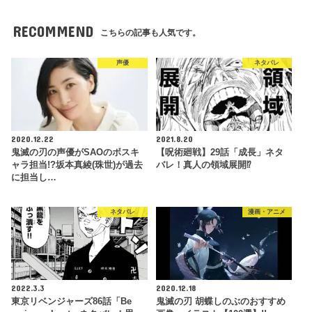
RECOMMEND
こちらの記事も人気です。
声優
ネタバレ
2020.12.22
2021.8.20
鬼滅の刃の声優がSAOのボスキ
【呪術廻戦】29話「成長」ネタ
ャラ担当!?坂本真綾(珠世)が過去
バレ！真人の領域展開⁉
に担当し…
ネタバレ
漫画・アニメ
2022.3.3
2020.12.18
東京リベンジャーズ86話「Be
鬼滅の刃 胡蝶しのぶのおすすめ