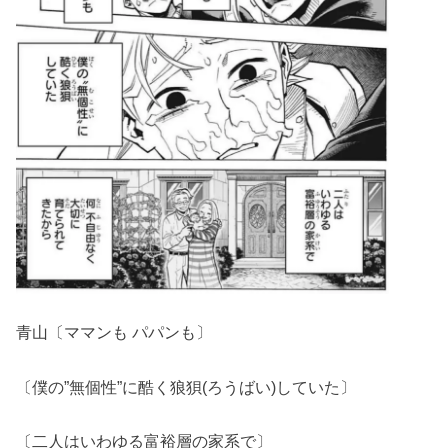
青山〔ママンも パパンも〕
〔僕の”無個性”に酷く狼狽(ろうばい)していた〕
〔二人はいわゆる富裕層の家系で〕