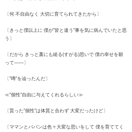
〔何 不自由なく 大切に育てられてきたから〕
〔きっと僕以上に 僕が”皆と違う”事を気に病んでいたと思
う〕
〔だから きっと藁にも縋る(すがる)思いで 僕の幸せを願
って――〕
〔”噂”を辿ったんだ〕
≪”個性”自由に与えてくれるらしい≫
〔貰った”個性”は体質と合わず 大変だったけど〕
〔ママンとパパンは色々大変な思いをして 僕を育ててく