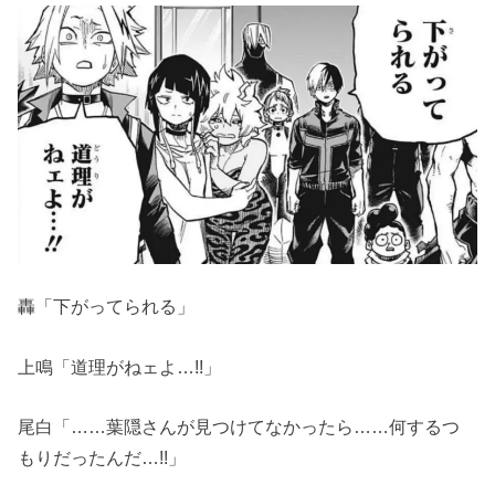
轟「下がってられる」
上鳴「道理がねェよ…!!」
尾白「……葉隠さんが見つけてなかったら……何するつ
もりだったんだ…!!」