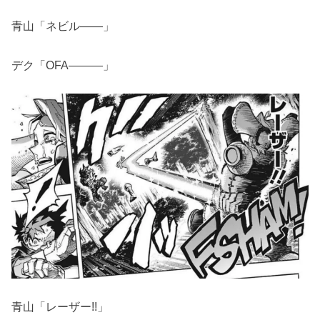
青山「ネビル――」
デク「OFA―――」
青山「レーザー!!」