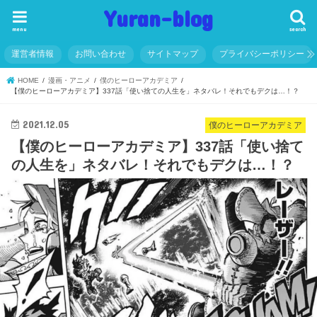
Yuran-blog
menu
search
運営者情報
お問い合わせ
サイトマップ
プライバシーポリシー
HOME
漫画・アニメ
僕のヒーローアカデミア
【僕のヒーローアカデミア】337話「使い捨ての人生を」ネタバレ！それでもデクは…！？
2021.12.05
僕のヒーローアカデミア
【僕のヒーローアカデミア】337話「使い捨て
の人生を」ネタバレ！それでもデクは…！？