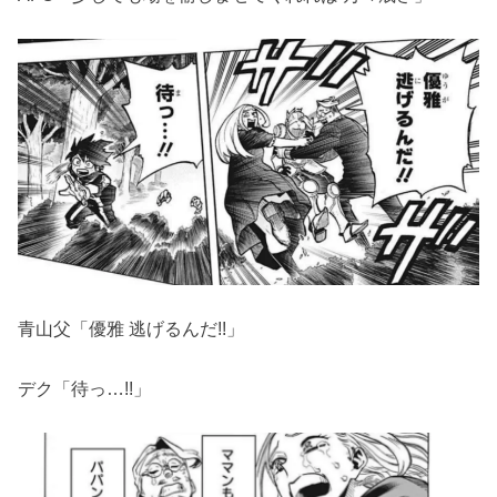
青山父「優雅 逃げるんだ!!」
デク「待っ…!!」