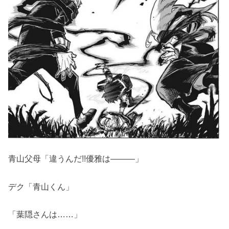
青山父母「違うんだ!!優雅は―――」
デク「青山くん」
「葉隠さんは……」