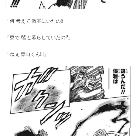
「何 考えて 教室にいたの⁉」
「寮で!!皆と暮らしていたの⁉」
「ねぇ 青山くん!!!」