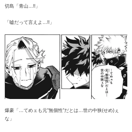
切島「青山…!!」
「嘘だって言えよ…!!」
爆豪「…てめェも元”無個性”だとは…世の中狭(せめ)ぇ
な」