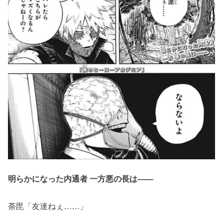
明らかになった内通者 一方悪の長は――
荼毘「友達ねぇ……」