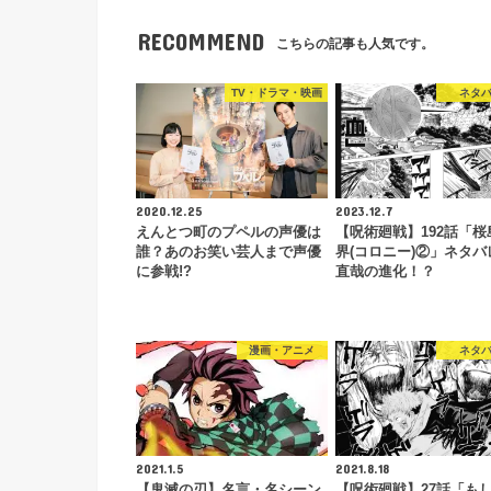
RECOMMEND
こちらの記事も人気です。
TV・ドラマ・映画
ネタ
2020.12.25
2023.12.7
えんとつ町のプペルの声優は
【呪術廻戦】192話「桜
誰？あのお笑い芸人まで声優
界(コロニー)②」ネタバ
に参戦!?
直哉の進化！？
漫画・アニメ
ネタ
2021.1.5
2021.8.18
【鬼滅の刃】名言・名シーン
【呪術廻戦】27話「も