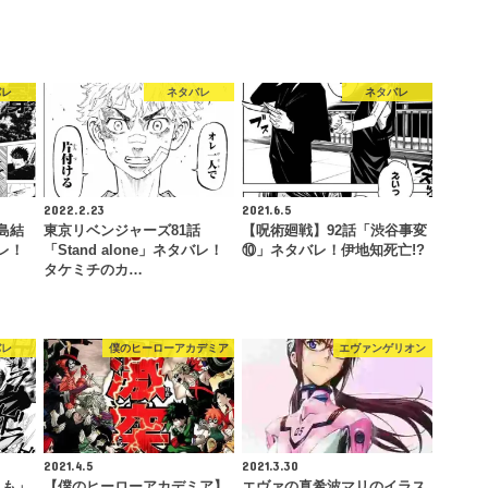
バレ
ネタバレ
ネタバレ
2022.2.23
2021.6.5
島結
東京リベンジャーズ81話
【呪術廻戦】92話「渋谷事変
レ！
「Stand alone」ネタバレ！
⑩」ネタバレ！伊地知死亡!?
タケミチのカ…
バレ
僕のヒーローアカデミア
エヴァンゲリオン
2021.4.5
2021.3.30
しも」
【僕のヒーローアカデミア】
エヴァの真希波マリのイラス