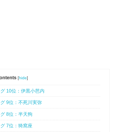
ontents
[
hide
]
 10位：伊黒小芭内
グ 9位：不死川実弥
グ 8位：半天狗
グ 7位：猗窩座