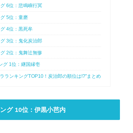
グ 6位：悲鳴嶼行冥
グ 5位：童磨
グ 4位：黒死牟
グ 3位：鬼化炭治郎
グ 2位：鬼舞辻無惨
グ 1位：継国縁壱
ランキングTOP10！炭治郎の順位は!?”まとめ
グ 10位：伊黒小芭内