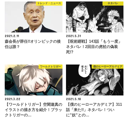
トレンド・ニュース
ネタバレ
2021.2.11
2021.5.31
森会長が辞任!!オリンピックの後
【呪術廻戦】143話「もう一度」
任は誰？
ネタバレ！2回目の虎杖の偽装
死!?
ワールドトリガー
僕のヒーローアカデミア
2021.3.22
2021.5.10
【ワールドトリガー】空閑遊真の
【僕のヒーローアカデミア】311
イラストの描き方を紹介！ブラッ
話「来た!!」ネタバレ！つい
クトリガーの…
に”奴”との…