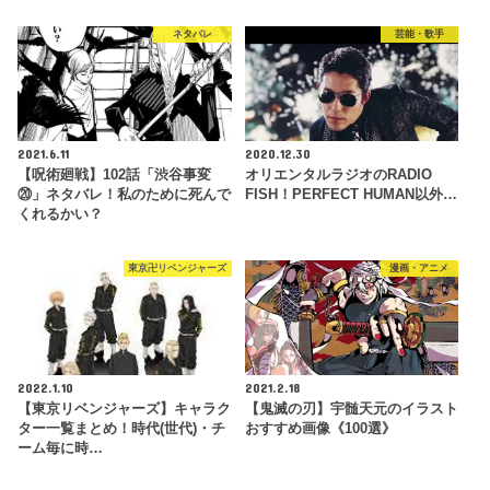
ネタバレ
芸能・歌手
2021.6.11
2020.12.30
【呪術廻戦】102話「渋谷事変
オリエンタルラジオのRADIO
⑳」ネタバレ！私のために死んで
FISH！PERFECT HUMAN以外…
くれるかい？
東京卍リベンジャーズ
漫画・アニメ
2022.1.10
2021.2.18
【東京リベンジャーズ】キャラク
【鬼滅の刃】宇髄天元のイラスト
ター一覧まとめ！時代(世代)・チ
おすすめ画像《100選》
ーム毎に時…