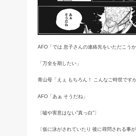
AFO「では 息子さんの連絡先をいただこう
「万全を期したい」
青山母「えぇ もちろん！ こんなご時世ですか
AFO「あぁ そうだね」
〔嘘や害意はない”真っ白”〕
〔仮に泳がされていたり 後に尋問される事