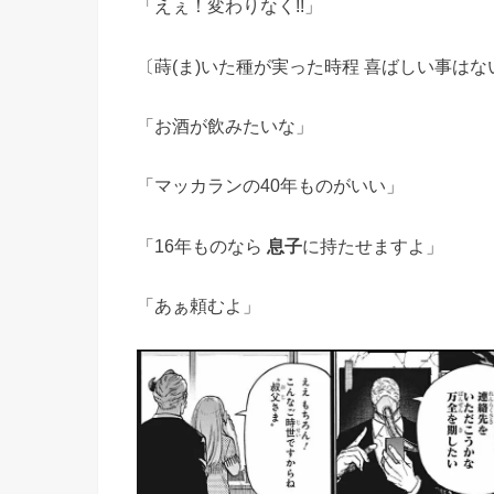
「えぇ！変わりなく!!」
〔蒔(ま)いた種が実った時程 喜ばしい事はな
「お酒が飲みたいな」
「マッカランの40年ものがいい」
「16年ものなら
息子
に持たせますよ」
「あぁ頼むよ」