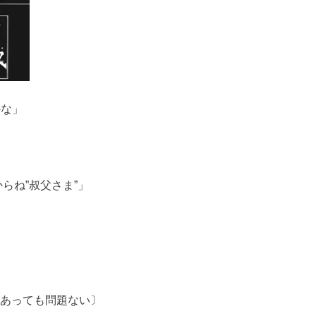
かな」
らね”叔父さま”」
があっても問題ない〕