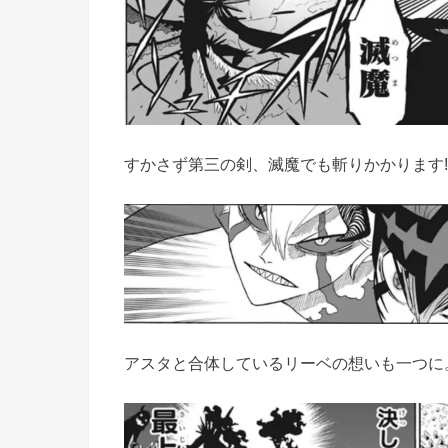
すかさず第三の剣、滅魔でも斬りかかります!
アスタと合体しているリーベの想いも一つに