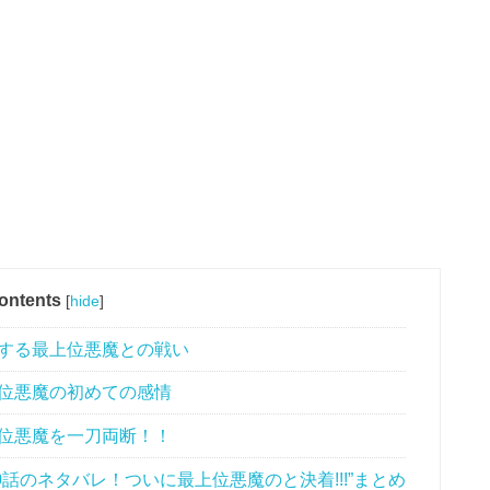
ontents
[
hide
]
化する最上位悪魔との戦い
上位悪魔の初めての感情
上位悪魔を一刀両断！！
話のネタバレ！ついに最上位悪魔のと決着!!!”まとめ