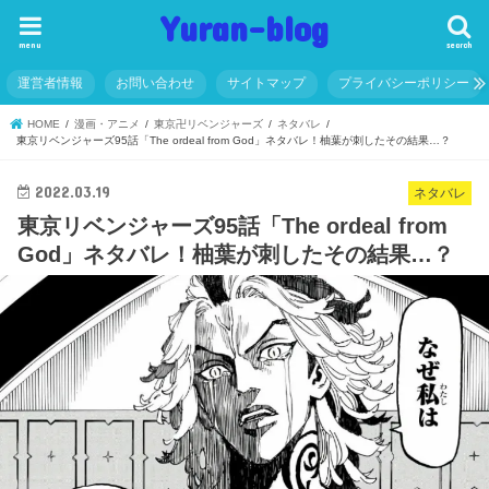
Yuran-blog
menu
search
運営者情報
お問い合わせ
サイトマップ
プライバシーポリシー
HOME
漫画・アニメ
東京卍リベンジャーズ
ネタバレ
東京リベンジャーズ95話「The ordeal from God」ネタバレ！柚葉が刺したその結果…？
2022.03.19
ネタバレ
東京リベンジャーズ95話「The ordeal from
God」ネタバレ！柚葉が刺したその結果…？