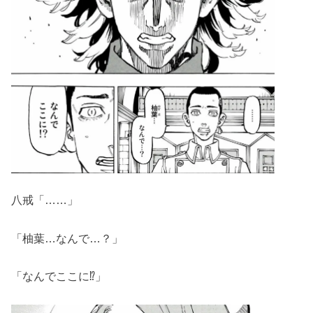
八戒「……」
「柚葉…なんで…？」
「なんでここに⁉」