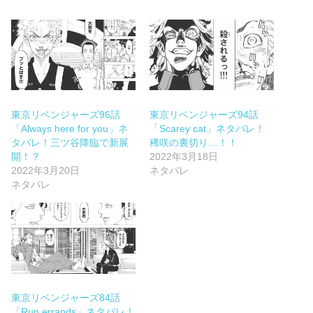
東京リベンジャーズ96話
東京リベンジャーズ94話
「Always here for you」ネ
「Scarey cat」ネタバレ！
タバレ！三ツ谷降臨で新展
稀咲の裏切り…！！
開！？
2022年3月18日
2022年3月20日
ネタバレ
ネタバレ
東京リベンジャーズ84話
「Run errands」ネタバレ！