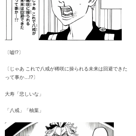
〔嘘!?〕
〔じゃあ これで八戒が稀咲に操られる未来は回避できた
って事か…!?〕
大寿「悲しいな」
「八戒」「柚葉」