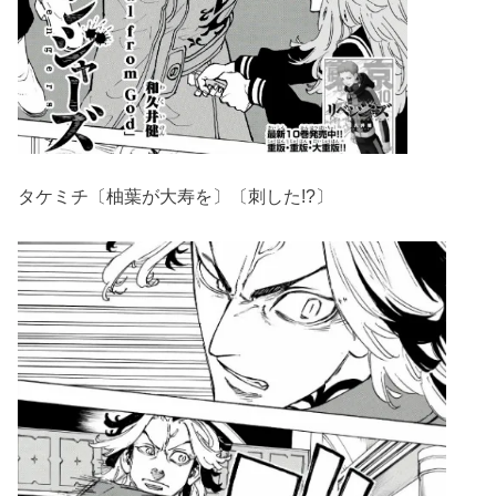
タケミチ〔柚葉が大寿を〕〔刺した!?〕