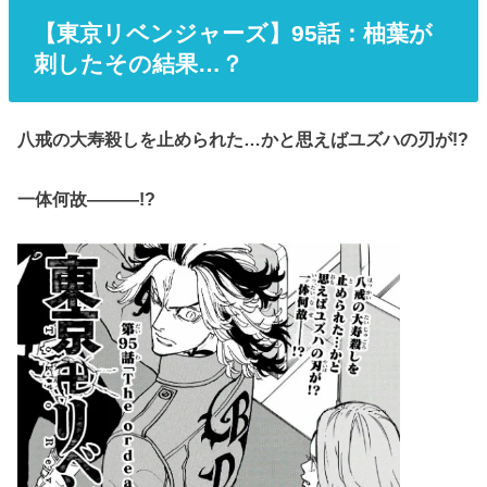
【東京リベンジャーズ】95話：柚葉が
刺したその結果…？
八戒の大寿殺しを止められた…かと思えばユズハの刃が!?
一体何故―――!?