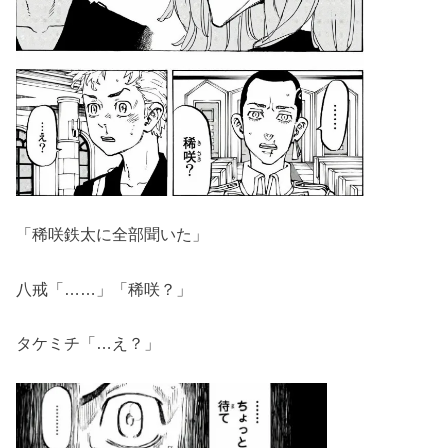
「稀咲鉄太に全部聞いた」
八戒「……」「稀咲？」
タケミチ「…え？」