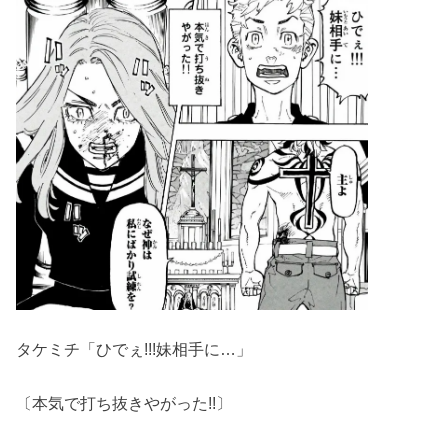
タケミチ「ひでぇ!!!妹相手に…」
〔本気で打ち抜きやがった!!〕