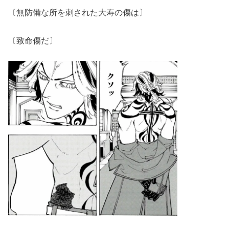
〔無防備な所を刺された大寿の傷は〕
〔致命傷だ〕