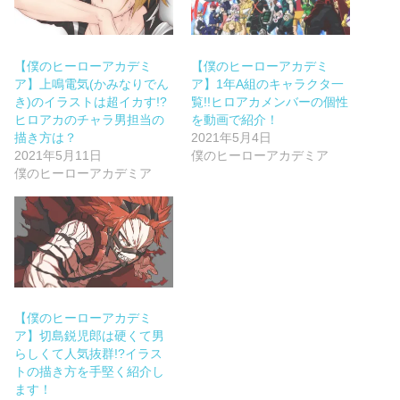
【僕のヒーローアカデミ
【僕のヒーローアカデミ
ア】上鳴電気(かみなりでん
ア】1年A組のキャラクタ一
き)のイラストは超イカす!?
覧!!ヒロアカメンバーの個性
ヒロアカのチャラ男担当の
を動画で紹介！
描き方は？
2021年5月4日
2021年5月11日
僕のヒーローアカデミア
僕のヒーローアカデミア
【僕のヒーローアカデミ
ア】切島鋭児郎は硬くて男
らしくて人気抜群!?イラス
トの描き方を手堅く紹介し
ます！