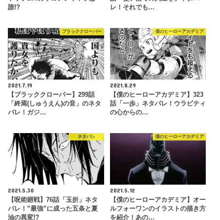
誰!?
レ！それでも…
ブラッククローバー
僕のヒーローアカデミア
2021.7.19
2021.8.29
【ブラッククローバー】299話
【僕のヒーローアカデミア】323
「終焉(しゅうえん)の音」のネタ
話「一歩」ネタバレ！ウラビティ
バレ！ガジ…
の心からの…
ネタバレ
僕のヒーローアカデミア
2021.5.30
2021.5.12
【呪術廻戦】76話「玉折」ネタ
【僕のヒーローアカデミア】オー
バレ！”最強”に成った五条と夏
ルフォーワンのイラストの描き方
油の異変!?
を紹介！あの…