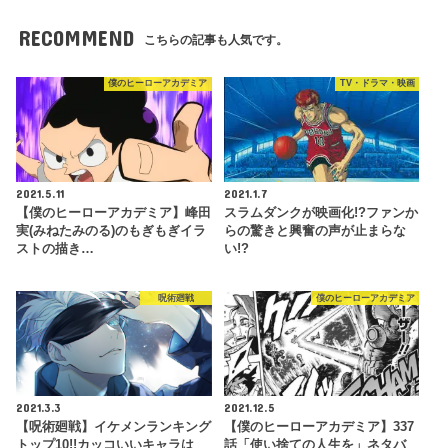
RECOMMEND
こちらの記事も人気です。
僕のヒーローアカデミア
TV・ドラマ・映画
2021.5.11
2021.1.7
【僕のヒーローアカデミア】峰田
スラムダンクが映画化!?ファンか
実(みねたみのる)のもぎもぎイラ
らの驚きと興奮の声が止まらな
ストの描き…
い!?
呪術廻戦
僕のヒーローアカデミア
2021.3.3
2021.12.5
【呪術廻戦】イケメンランキング
【僕のヒーローアカデミア】337
トップ10!!カッコいいキャラは
話「使い捨ての人生を」ネタバ