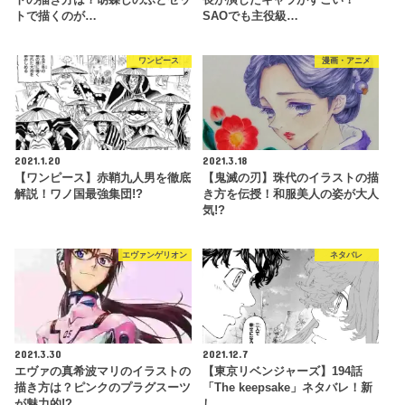
トの描き方は？胡蝶しのぶとセッ
長が演じたキャラがすごい！
トで描くのが…
SAOでも主役級…
ワンピース
漫画・アニメ
2021.1.20
2021.3.18
【ワンピース】赤鞘九人男を徹底
【鬼滅の刃】珠代のイラストの描
解説！ワノ国最強集団!?
き方を伝授！和服美人の姿が大人
気!?
エヴァンゲリオン
ネタバレ
2021.3.30
2021.12.7
エヴァの真希波マリのイラストの
【東京リベンジャーズ】194話
描き方は？ピンクのプラグスーツ
「The keepsake」ネタバレ！新
が魅力的!?
し…