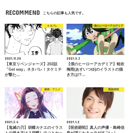
RECOMMEND
こちらの記事も人気です。
ネタバレ
僕のヒーローアカデミア
2021.11.20
2021.5.3
【東京リベンジャーズ】202話
【僕のヒーローアカデミア】蛙吹
「Get way」ネタバレ！タケミチ
梅雨(あすいつゆ)のイラストの描
が撃た…
き方は!?…
漫画・アニメ
呪術廻戦
2021.3.4
2021.1.2
【鬼滅の刃】胡蝶カナエのイラス
【呪術廻戦】真人の声優・島崎信