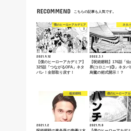
RECOMMEND
こちらの記事も人気です。
僕のヒーローアカデミア
ネタ
2021.9.12
2022.3.1
【僕のヒーローアカデミア】
【呪術廻戦】176話「仙
325話「つながるOFA」ネタ
界(コロニー)③」ネタバ
バレ！全部取り戻す！
烏鷺の術式開示！？
呪術廻戦
僕のヒーローアカ
2021.1.2
2021.11.8
呪術廻戦の東条葵の声優は木
【僕のヒーローアカデ