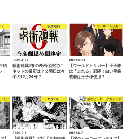
バレ
呪術廻戦
ワールドトリガー
2021.3.27
2021.5.23
台結
呪術廻戦0巻の映画化決定に
【ワールドトリガー】王子隊
レ！
ネットの反応は？公開日は今
は「走れる」部隊！白い手袋
冬の12月24日!?
装着は王子様使用？
デミア
ネタバレ
僕のヒーローアカデミア
2021.9.6
2021.6.7
ミア】
【呪術廻戦】37話「京都姉妹
【僕のヒーローアカデミア】