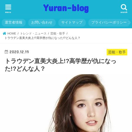
Yuran-blog
menu
search
運営者情報
お問い合わせ
サイトマップ
プライバシーポリシー
HOME
トレンド・ニュース
芸能・歌手
トラウデン直美大炎上!?高学歴が仇になった!?どんな人？
2020.12.19
芸能・歌手
トラウデン直美大炎上!?高学歴が仇になっ
た!?どんな人？