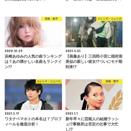
芸能・歌手
トレンド・ニュース
2020.12.29
2021.4.23
浜崎あゆみの人気の曲ランキング
【画像あり】三四郎小宮に稲村亜
は？あの懐かしい名曲もランクイ
美似の新しい彼女!?ついにモテ期
ン!?
到来!?
トレンド・ニュース
芸能・歌手
2021.3.17
2021.1.1
ワタナベマホトの本名は？プロフ
新年早々に芸能人の結婚ラッシ
ィールを徹底分析！
ュ!?事務所は否定の仕事で大忙
し!?