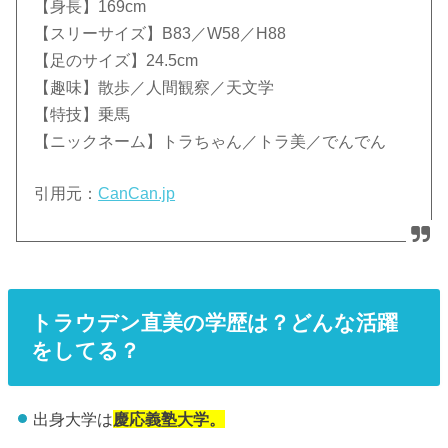
【身長】169cm
【スリーサイズ】B83／W58／H88
【足のサイズ】24.5cm
【趣味】散歩／人間観察／天文学
【特技】乗馬
【ニックネーム】トラちゃん／トラ美／でんでん
引用元：
CanCan.jp
トラウデン直美の学歴は？どんな活躍
をしてる？
出身大学は
慶応義塾大学。