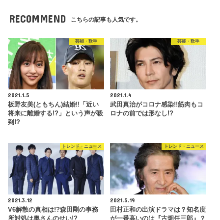
RECOMMEND
こちらの記事も人気です。
芸能・歌手
芸能・歌手
2021.1.5
2021.1.4
板野友美(ともちん)結婚!!「近い
武田真治がコロナ感染!!筋肉もコ
将来に離婚する!?」という声が殺
ロナの前では形なし!?
到!?
トレンド・ニュース
トレンド・ニュース
2021.3.12
2021.5.19
V6解散の真相は!?森田剛の事務
田村正和の出演ドラマは？知名度
所対処は奥さんのせい!?
が一番高いのは『古畑任三郎』？