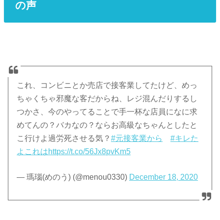
の声
これ、コンビニとか売店で接客業してたけど、めっ
ちゃくちゃ邪魔な客だからね、レジ混んだりするし
つかさ、今のやってることで手一杯な店員になに求
めてんの？バカなの？ならお高級なちゃんとしたと
こ行けよ過労死させる気？
#元接客業から
#キレた
よこれは
https://t.co/56Jx8pvKm5
— 瑪瑙(めのう) (@menou0330)
December 18, 2020