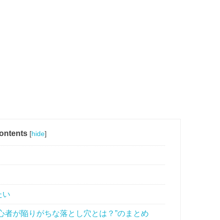
ontents
[
hide
]
たい
心者が陥りがちな落とし穴とは？”のまとめ