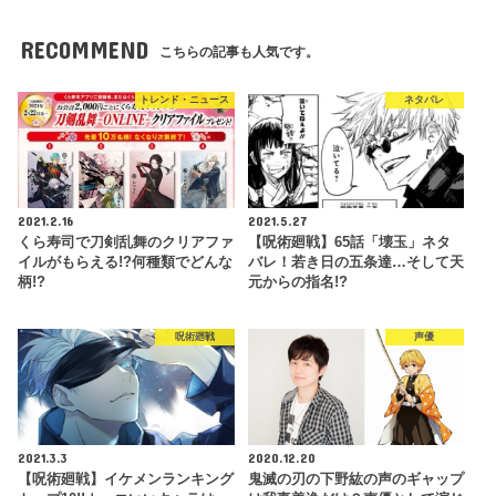
RECOMMEND
こちらの記事も人気です。
トレンド・ニュース
ネタバレ
2021.2.16
2021.5.27
くら寿司で刀剣乱舞のクリアファ
【呪術廻戦】65話「壊玉」ネタ
イルがもらえる!?何種類でどんな
バレ！若き日の五条達…そして天
柄!?
元からの指名!?
呪術廻戦
声優
2021.3.3
2020.12.20
【呪術廻戦】イケメンランキング
鬼滅の刃の下野紘の声のギャップ