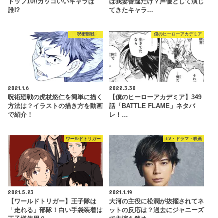
トップ10!!カッコいいキャラは
は我妻善逸だけ？声優として演じ
誰!?
てきたキャラ…
呪術廻戦
僕のヒーローアカデミア
2021.1.6
2022.3.30
呪術廻戦の虎杖悠仁を簡単に描く
【僕のヒーローアカデミア】349
方法は？イラストの描き方を動画
話「BATTLE FLAME」ネタバ
で紹介！
レ！…
ワールドトリガー
TV・ドラマ・映画
2021.5.23
2021.1.19
【ワールドトリガー】王子隊は
大河の主役に松潤が抜擢されてネ
「走れる」部隊！白い手袋装着は
ットの反応は？過去にジャニーズ