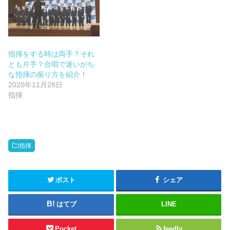
指揮をする時は両手？それ
とも片手？合唱で迷いがち
な指揮の振り方を紹介！
2020年11月28日
指揮
指揮
ポスト
シェア
はてブ
LINE
Pocket
feedly