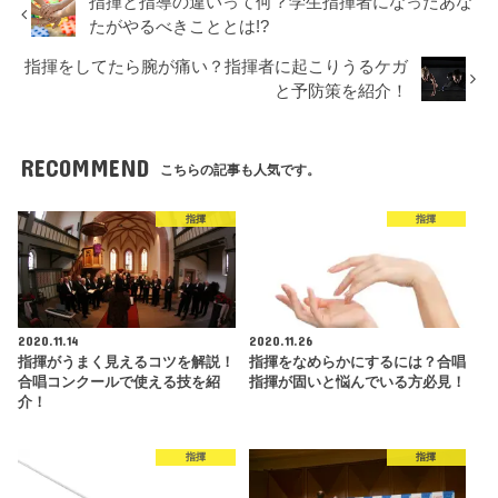
指揮と指導の違いって何？学生指揮者になったあな
たがやるべきこととは!?
指揮をしてたら腕が痛い？指揮者に起こりうるケガ
と予防策を紹介！
RECOMMEND
こちらの記事も人気です。
指揮
指揮
2020.11.14
2020.11.26
指揮がうまく見えるコツを解説！
指揮をなめらかにするには？合唱
合唱コンクールで使える技を紹
指揮が固いと悩んでいる方必見！
介！
指揮
指揮