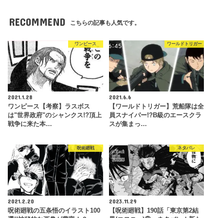
RECOMMEND
こちらの記事も人気です。
ワンピース
ワールドトリガー
2021.1.28
2021.6.6
ワンピース【考察】ラスボス
【ワールドトリガー】荒船隊は全
は"世界政府"のシャンクス!?頂上
員スナイパー!?B級のエースクラ
戦争に来た本…
スが集まっ…
呪術廻戦
ネタバレ
2021.2.20
2023.11.29
呪術廻戦の五条悟のイラスト100
【呪術廻戦】190話「東京第2結