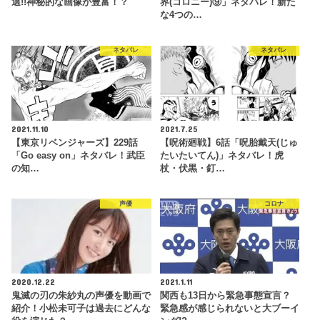
選!!神秘的な画像が豊富！？
界(コロニー)⑨」ネタバレ！新た
な4つの…
ネタバレ
ネタバレ
2021.11.10
2021.7.25
【東京リベンジャーズ】229話
【呪術廻戦】6話「呪胎戴天(じゅ
「Go easy on」ネタバレ！武臣
たいたいてん)」ネタバレ！虎
の知…
杖・伏黒・釘…
声優
コロナ
2020.12.22
2021.1.11
鬼滅の刃の朱紗丸の声優を動画で
関西も13日から緊急事態宣言？
紹介！小松未可子は過去にどんな
緊急感が感じられないと大ブーイ