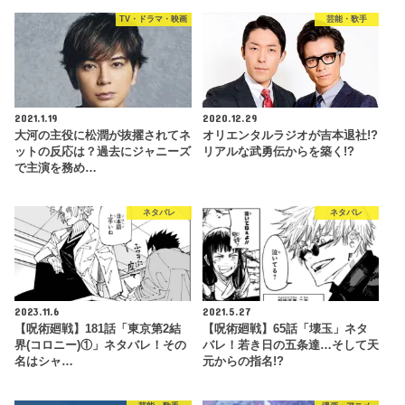
TV・ドラマ・映画
芸能・歌手
2021.1.19
2020.12.29
大河の主役に松潤が抜擢されてネ
オリエンタルラジオが吉本退社!?
ットの反応は？過去にジャニーズ
リアルな武勇伝からを築く!?
で主演を務め…
ネタバレ
ネタバレ
2023.11.6
2021.5.27
【呪術廻戦】181話「東京第2結
【呪術廻戦】65話「壊玉」ネタ
界(コロニー)①」ネタバレ！その
バレ！若き日の五条達…そして天
名はシャ…
元からの指名!?