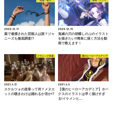
芸能・歌手
漫画・アニメ
2020.12.17
2020.12.19
薬で逮捕された芸能人は誰？ジャ
鬼滅の刃の胡蝶しのぶのイラスト
ニーズも徹底調査!?
を描きたい!!簡単に描く方法を動
画で教えます！
クラシック音楽
僕のヒーローアカデミア
2021.4.13
2021.4.5
スケルツォの楽章って何？メヌエ
【僕のヒーローアカデミア】ホー
ットの聴きわけは踊れるか否か!?
クスのイラストは早く描けすぎ
る!イケメンヒ…