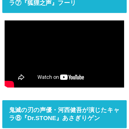
ラ⑦『狐狸之声』フーリ
鬼滅の刃の声優・河西健吾が演じたキャ
ラ⑧『Dr.STONE』あさぎりゲン