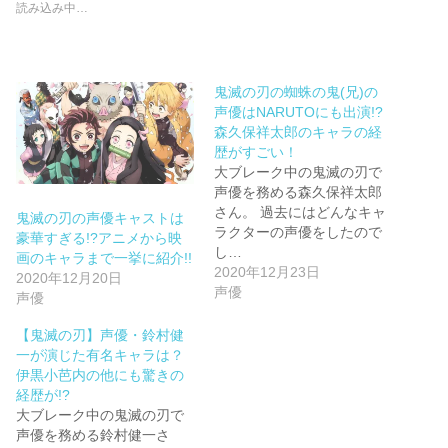
読み込み中…
鬼滅の刃の蜘蛛の鬼(兄)の
声優はNARUTOにも出演!?
森久保祥太郎のキャラの経
歴がすごい！
大ブレーク中の鬼滅の刃で
声優を務める森久保祥太郎
さん。 過去にはどんなキャ
鬼滅の刃の声優キャストは
ラクターの声優をしたので
豪華すぎる!?アニメから映
し…
画のキャラまで一挙に紹介!!
2020年12月23日
2020年12月20日
声優
声優
【鬼滅の刃】声優・鈴村健
一が演じた有名キャラは？
伊黒小芭内の他にも驚きの
経歴が!?
大ブレーク中の鬼滅の刃で
声優を務める鈴村健一さ