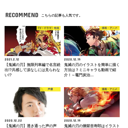
RECOMMEND
こちらの記事も人気です。
TV・ドラマ・映画
漫画・アニメ
2021.2.12
2020.12.19
【鬼滅の刃】無限列車編で名言続
鬼滅の刃のイラストを簡単に描く
出!?共感して涙なしには見られな
方法は？ミニキャラも動画で紹
い!?
介！～竈門炭治…
声優
漫画・アニメ
2020.12.22
2020.12.19
【鬼滅の刃】透き通った声の声
鬼滅の刃の煉獄杏寿郎はイラスト