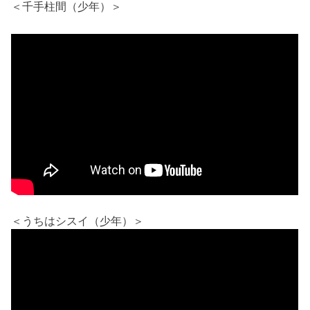
＜千手柱間（少年）＞
＜うちはシスイ（少年）＞