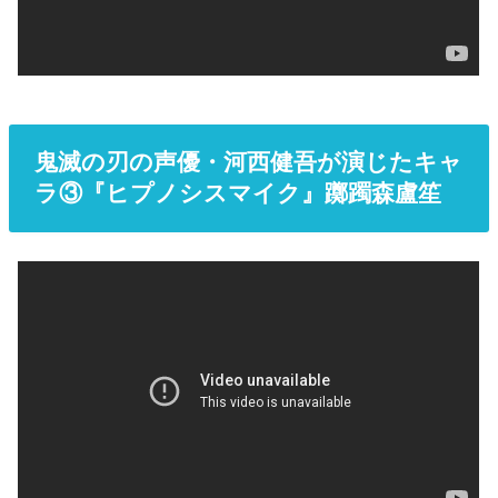
鬼滅の刃の声優・河西健吾が演じたキャ
ラ③『ヒプノシスマイク』躑躅森盧笙