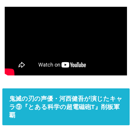
鬼滅の刃の声優・河西健吾が演じたキャ
ラ⑨『とある科学の超電磁砲T』削板軍
覇