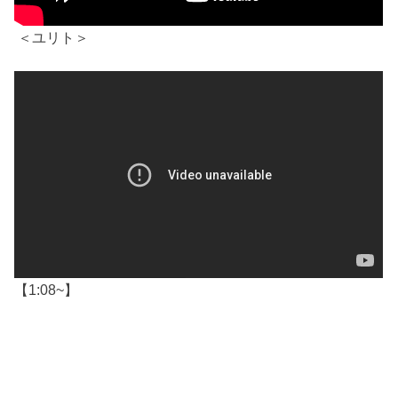
＜ユリト＞
【1:08~】