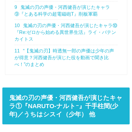
9
鬼滅の刃の声優・河西健吾が演じたキャラ
⑨『とある科学の超電磁砲T』削板軍覇
10
鬼滅の刃の声優・河西健吾が演じたキャラ⑩
『Re:ゼロから始める異世界生活』ライ・バテン
カイトス
11
“【鬼滅の刃】時透無一郎の声優は少年の声
が得意？河西健吾が演じた役を動画で聞き比
べ！”のまとめ
鬼滅の刃の声優・河西健吾が演じたキャ
ラ①『NARUTO-ナルトｰ』千手柱間(少
年)／うちはシスイ（少年） 他