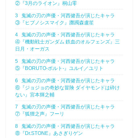
②『3月のライオン』桐山零
3
鬼滅の刃の声優・河西健吾が演じたキャラ
③『ヒプノシスマイク』躑躅森盧笙
4
鬼滅の刃の声優・河西健吾が演じたキャラ
④『機動戦士ガンダム 鉄血のオルフェンズ』三
日月・オーガス
5
鬼滅の刃の声優・河西健吾が演じたキャラ
⑤『BORUTO-ボルト-』ユルイ／ユリト
6
鬼滅の刃の声優・河西健吾が演じたキャラ
⑥『ジョジョの奇妙な冒険 ダイヤモンドは砕け
ない』宮本輝之輔
7
鬼滅の刃の声優・河西健吾が演じたキャラ
⑦『狐狸之声』フーリ
8
鬼滅の刃の声優・河西健吾が演じたキャラ
⑧『Dr.STONE』あさぎりゲン