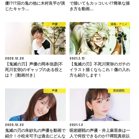
優!?!?沼の鬼の他に木村良平が演
で描いてもカッコいい!?簡単な描
じたキャラ…
き方を動画…
声優
漫画・アニメ
2020.12.20
2021.3.13
【鬼滅の刃】声優の岡本信彦(不
【鬼滅の刃】不死川実弥のガチの
死川玄弥)のギャップのある役と
イラスト描くならこれ！傷の入れ
は？［動画付き］
方も紹介します！
声優
呪術廻戦
2020.12.22
2021.1.2
鬼滅の刃の朱紗丸の声優を動画で
呪術廻戦の声優・井上麻里奈は一
紹介！小松未可子は過去にどんな
人で何役できるのか!?禪院真依以