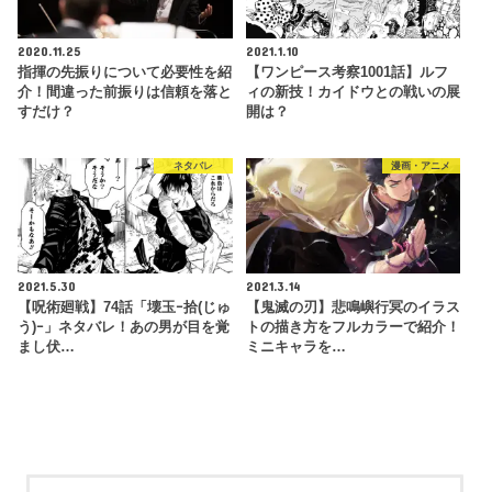
2020.11.25
2021.1.10
指揮の先振りについて必要性を紹
【ワンピース考察1001話】ルフ
介！間違った前振りは信頼を落と
ィの新技！カイドウとの戦いの展
すだけ？
開は？
ネタバレ
漫画・アニメ
2021.5.30
2021.3.14
【呪術廻戦】74話「壊玉ｰ拾(じゅ
【鬼滅の刃】悲鳴嶼行冥のイラス
う)ｰ」ネタバレ！あの男が目を覚
トの描き方をフルカラーで紹介！
まし伏…
ミニキャラを…