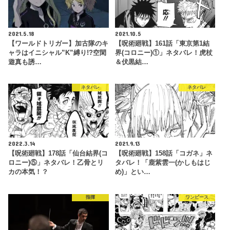
2021.5.18
2021.10.5
【ワールドトリガー】加古隊のキ
【呪術廻戦】161話「東京第1結
ャラはイニシャル”K”縛り!?空閑
界(コロニー)①」ネタバレ！虎杖
遊真も誘…
＆伏黒結…
ネタバレ
ネタバレ
2022.3.14
2021.9.13
【呪術廻戦】178話「仙台結界(コ
【呪術廻戦】158話「コガネ」ネ
ロニー)⑤」ネタバレ！乙骨とリ
タバレ！「鹿紫雲一(かしもはじ
カの本気！？
め)」とい…
指揮
ワンピース