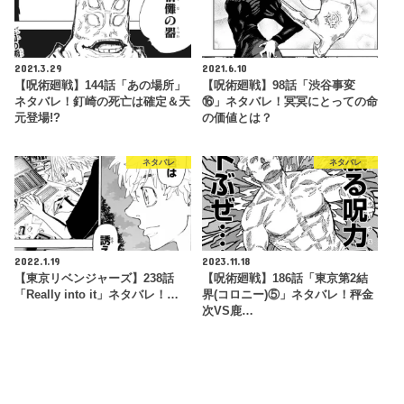
2021.3.29
2021.6.10
【呪術廻戦】144話「あの場所」
【呪術廻戦】98話「渋谷事変
ネタバレ！釘崎の死亡は確定＆天
⑯」ネタバレ！冥冥にとっての命
元登場!?
の価値とは？
ネタバレ
ネタバレ
2022.1.19
2023.11.18
【東京リベンジャーズ】238話
【呪術廻戦】186話「東京第2結
「Really into it」ネタバレ！…
界(コロニー)⑤」ネタバレ！秤金
次VS鹿…