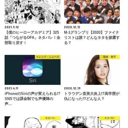
2021.9.12
2020.12.13
【僕のヒーローアカデミア】325
M-1グランプリ【2020】ファイナ
話「つながるOFA」ネタバレ！全
リストは誰？どんなネタを披露す
部取り戻す！
る？
トレンド・ニュース
芸能・歌手
2021.4.11
2020.12.19
iPhoneのSiriの声が変えられる!?
トラウデン直美大炎上!?高学歴が
SNSでは課金制でも声優陣の
仇になった!?どんな人？
声…
ネタバレ
ネタバレ