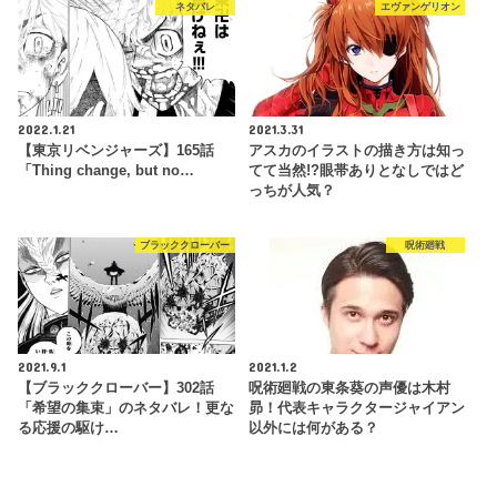
ネタバレ
エヴァンゲリオン
2022.1.21
2021.3.31
【東京リベンジャーズ】165話
アスカのイラストの描き方は知っ
「Thing change, but no…
てて当然!?眼帯ありとなしではど
っちが人気？
ブラッククローバー
呪術廻戦
2021.9.1
2021.1.2
【ブラッククローバー】302話
呪術廻戦の東条葵の声優は木村
「希望の集束」のネタバレ！更な
昴！代表キャラクタージャイアン
る応援の駆け…
以外には何がある？