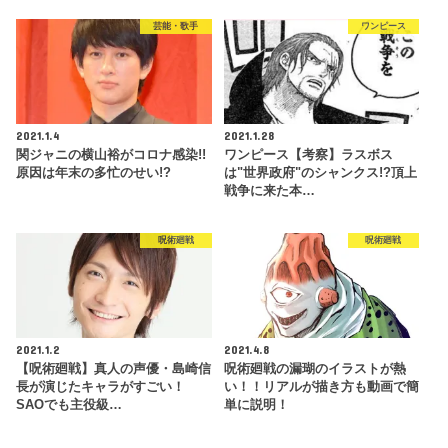
芸能・歌手
ワンピース
2021.1.4
2021.1.28
関ジャニの横山裕がコロナ感染!!
ワンピース【考察】ラスボス
原因は年末の多忙のせい!?
は"世界政府"のシャンクス!?頂上
戦争に来た本…
呪術廻戦
呪術廻戦
2021.1.2
2021.4.8
【呪術廻戦】真人の声優・島崎信
呪術廻戦の漏瑚のイラストが熱
長が演じたキャラがすごい！
い！！リアルが描き方も動画で簡
SAOでも主役級…
単に説明！