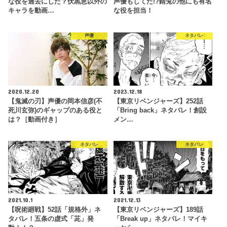
な役を過去にした？伏黒恵以外の
声優もしてた!?錆兎の他にも有名
キャラを動画…
な役を担当！
声優
ネタバレ
2020.12.20
2023.12.18
【鬼滅の刃】声優の岡本信彦(不
【東京リベンジャーズ】252話
死川玄弥)のギャップのある役と
「Bring back」ネタバレ！創設
は？［動画付き］
メン…
ネタバレ
ネタバレ
2021.10.1
2021.12.13
【呪術廻戦】52話「規格外」ネ
【東京リベンジャーズ】189話
タバレ！五条の虚式「茈」発
「Break up」ネタバレ！マイキ