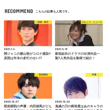
RECOMMEND
こちらの記事も人気です。
芸能・歌手
トレンド・ニュース
2021.1.4
2021.5.19
関ジャニの横山裕がコロナ感染!!
新垣結衣のドラマの出演作品一
原因は年末の多忙のせい!?
覧!!人気作品を動画で紹介！
呪術廻戦
声優
2020.12.27
2020.12.22
呪術廻戦の声優：内田雄馬がどん
鬼滅の刃の梶裕貴はあのキャラの