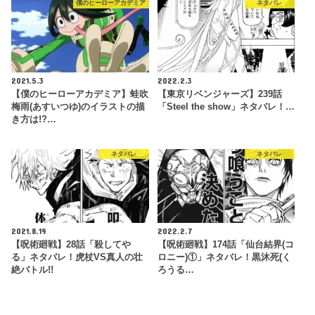
僕のヒーローアカデミア
ネタバレ
2021.5.3
2022.2.3
【僕のヒーローアカデミア】蛙吹
【東京リベンジャーズ】239話
梅雨(あすいつゆ)のイラストの描
「Steel the show」ネタバレ！…
き方は!?…
ネタバレ
ネタバレ
2021.8.19
2022.2.7
【呪術廻戦】28話「殺してや
【呪術廻戦】174話「仙台結界(コ
る」ネタバレ！虎杖VS真人の壮
ロニー)①」ネタバレ！黒沐死(く
絶バトル!!
ろうる…