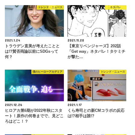
トレンド・ニュース
ネタバレ
2021.1.24
2021.11.20
トラウデン直美が考えたことと
【東京リベンジャーズ】202話
は!?賛否両論以前にSDGsって
「Get way」ネタバレ！タケミチ
何？
が撃た…
僕のヒーローアカデミア
トレンド・ニュース
2021.12.26
2021.1.17
ヒロアカ第6期が2022年秋にスタ
くら寿司との新CMコラボの反応
ート！原作の何巻までで、見どこ
は!?相手は誰!?
ろはどこ！？