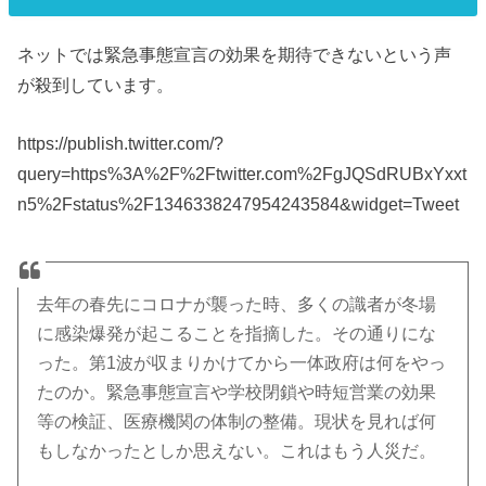
ネットでは緊急事態宣言の効果を期待できないという声
が殺到しています。
https://publish.twitter.com/?
query=https%3A%2F%2Ftwitter.com%2FgJQSdRUBxYxxt
n5%2Fstatus%2F1346338247954243584&widget=Tweet
去年の春先にコロナが襲った時、多くの識者が冬場
に感染爆発が起こることを指摘した。その通りにな
った。第1波が収まりかけてから一体政府は何をやっ
たのか。緊急事態宣言や学校閉鎖や時短営業の効果
等の検証、医療機関の体制の整備。現状を見れば何
もしなかったとしか思えない。これはもう人災だ。