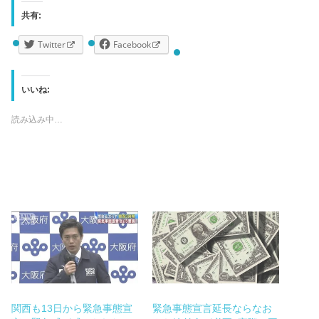
共有:
Twitter
Facebook
いいね:
読み込み中…
関西も13日から緊急事態宣
緊急事態宣言延長ならなお