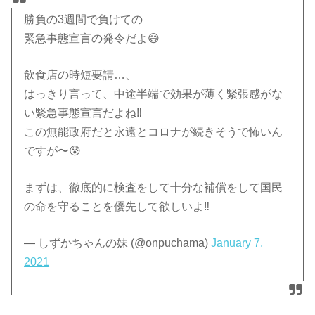
勝負の3週間で負けての
緊急事態宣言の発令だよ😅
飲食店の時短要請…、
はっきり言って、中途半端で効果が薄く緊張感がな
い緊急事態宣言だよね‼️
この無能政府だと永遠とコロナが続きそうで怖いん
ですが〜😰
まずは、徹底的に検査をして十分な補償をして国民
の命を守ることを優先して欲しいよ‼️
— しずかちゃんの妹 (@onpuchama)
January 7,
2021