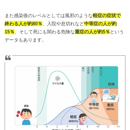
また感染後のレベルとしては風邪のような
軽症の症状で
終わる人が約80％
、入院や息切れなど
中等症の人が約
15％
、そして死にも関わる危険な
重症の人が約5％
という
データもあります。