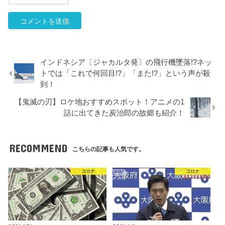
インドネシア〔ジャカルタ発〕の飛行機墜落!?ネッ
トでは「これで何回目!?」「また!?」という声が殺
到！
【鬼滅の刃】ロケ地おすすめスポット！アニメの1
話に出てきた炭治郎の故郷も紹介！
RECOMMEND
こちらの記事も人気です。
コロナ
コロナ