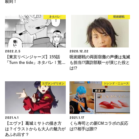
殺到！
ネタバレ
呪術廻戦
2022.2.5
2020.12.22
【東京リベンジャーズ】155話
呪術廻戦の両面宿儺の声優は鬼滅
「Turn the tide」ネタバレ！荒…
も担当!?諏訪部順一が演じた役と
は!?
エヴァンゲリオン
トレンド・ニュース
2021.4.1
2021.1.17
【エヴァ】葛城ミサトの描き方
くら寿司との新CMコラボの反応
は？イラストからも大人の魅力が
は!?相手は誰!?
あふれ出す？