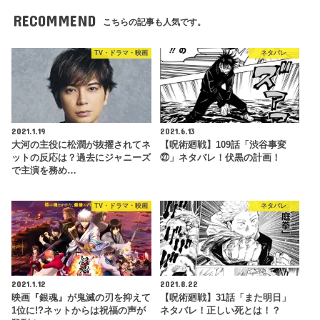
RECOMMEND
こちらの記事も人気です。
TV・ドラマ・映画
ネタバレ
2021.1.19
2021.6.13
大河の主役に松潤が抜擢されてネ
【呪術廻戦】109話「渋谷事変
ットの反応は？過去にジャニーズ
㉗」ネタバレ！伏黒の計画！
で主演を務め…
TV・ドラマ・映画
ネタバレ
2021.1.12
2021.8.22
映画『銀魂』が鬼滅の刃を抑えて
【呪術廻戦】31話「また明日」
1位に!?ネットからは祝福の声が
ネタバレ！正しい死とは！？