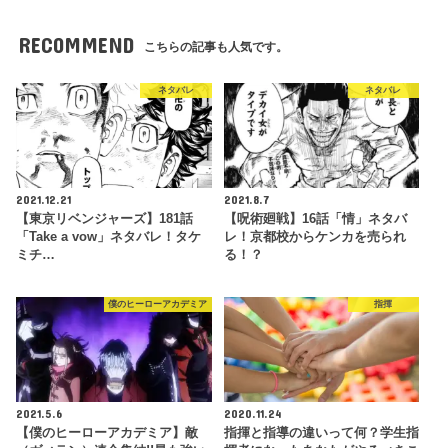
RECOMMEND
こちらの記事も人気です。
ネタバレ
ネタバレ
2021.12.21
2021.8.7
【東京リベンジャーズ】181話
【呪術廻戦】16話「情」ネタバ
「Take a vow」ネタバレ！タケ
レ！京都校からケンカを売られ
ミチ…
る！？
僕のヒーローアカデミア
指揮
2021.5.6
2020.11.24
【僕のヒーローアカデミア】敵
指揮と指導の違いって何？学生指