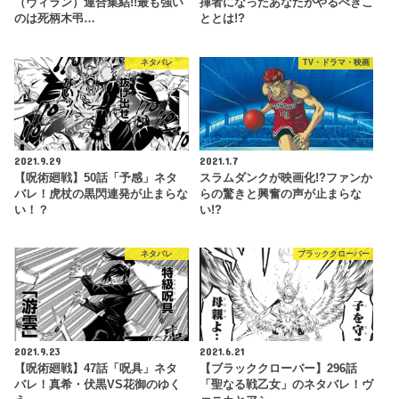
（ヴィラン）連合集結!!最も強い
揮者になったあなたがやるべきこ
のは死柄木弔…
ととは!?
ネタバレ
TV・ドラマ・映画
2021.9.29
2021.1.7
【呪術廻戦】50話「予感」ネタ
スラムダンクが映画化!?ファンか
バレ！虎杖の黒閃連発が止まらな
らの驚きと興奮の声が止まらな
い！？
い!?
ネタバレ
ブラッククローバー
2021.9.23
2021.6.21
【呪術廻戦】47話「呪具」ネタ
【ブラッククローバー】296話
バレ！真希・伏黒VS花御のゆく
「聖なる戦乙女」のネタバレ！ヴ