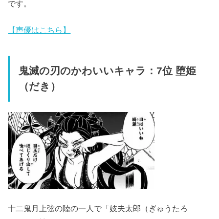
です。
【声優はこちら】
鬼滅の刃のかわいいキャラ：7位 堕姫
（だき）
十二鬼月上弦の陸の一人で「妓夫太郎（ぎゅうたろ