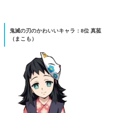
鬼滅の刃のかわいいキャラ：8位 真菰
（まこも）