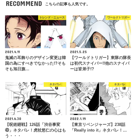
RECOMMEND
こちらの記事も人気です。
トレンド・ニュース
ワールドトリガー
2021.4.11
2021.5.25
鬼滅の耳飾りのデザイン変更は韓
【ワールドトリガー】東隊の隊長
国の為にすべきでなかった!?そも
は初代スナイパー!!他のスナイパ
そも旭日旗…
ーは皆弟子!?
ネタバレ
ネタバレ
2021.6.30
2022.1.19
【呪術廻戦】126話「渋谷事変
【東京リベンジャーズ】238話
㊸」ネタバレ！虎杖悠仁の心はも
「Really into it」ネタバレ！…
う・・・