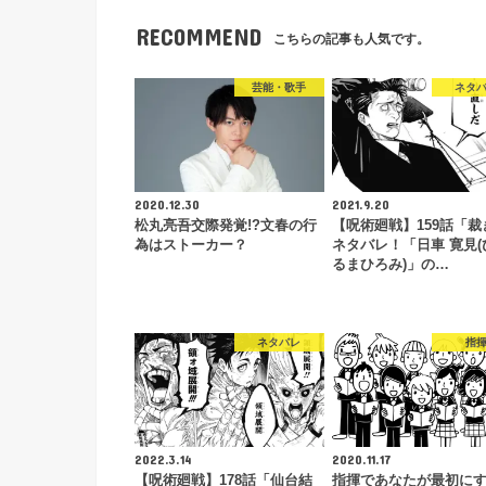
RECOMMEND
こちらの記事も人気です。
芸能・歌手
ネタ
2020.12.30
2021.9.20
松丸亮吾交際発覚!?文春の行
【呪術廻戦】159話「裁
為はストーカー？
ネタバレ！「日車 寛見(
るまひろみ)」の…
ネタバレ
指
2022.3.14
2020.11.17
【呪術廻戦】178話「仙台結
指揮であなたが最初に