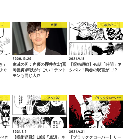
バレ
声優
ネタバレ
2020.12.20
2021.9.18
き」
鬼滅の刃：声優の櫻井孝宏(冨
【呪術廻戦】46話「時間」ネ
ひぐ
岡義勇)声技がすごい！テント
タバレ！狗巻の呪言が…!?
モンも同じ人!?
揮
ネタバレ
ブラッククローバー
2021.8.9
2021.4.21
すべき
【呪術廻戦】18話「底辺」ネ
【ブラッククローバー】リー