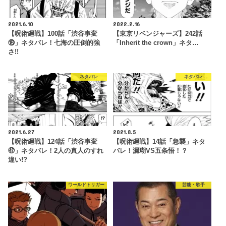
2021.6.10
2022.2.16
【呪術廻戦】100話「渋谷事変
【東京リベンジャーズ】242話
⑱」ネタバレ！七海の圧倒的強
「Inherit the crown」ネタ…
さ!!
ネタバレ
ネタバレ
2021.6.27
2021.8.5
【呪術廻戦】124話「渋谷事変
【呪術廻戦】14話「急襲」ネタ
㊷」ネタバレ！2人の真人のすれ
バレ！漏瑚VS五条悟！？
違い!?
ワールドトリガー
芸能・歌手