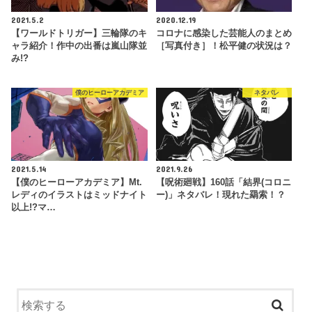
2021.5.2
2020.12.19
【ワールドトリガー】三輪隊のキ
コロナに感染した芸能人のまとめ
ャラ紹介！作中の出番は嵐山隊並
［写真付き］！松平健の状況は？
み!?
僕のヒーローアカデミア
ネタバレ
2021.5.14
2021.9.26
【僕のヒーローアカデミア】Mt.
【呪術廻戦】160話「結界(コロニ
レディのイラストはミッドナイト
ー)」ネタバレ！現れた羂索！？
以上!?マ…